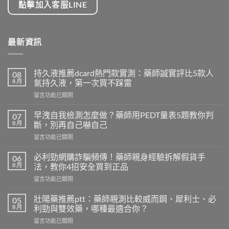
點擊加入客服LINE
最新資訊
持久液推薦dcard熱門款實測：藥師誠實評比5款人
08
8 月
氣持久液，第一次買不踩雷
在
留言功能已關閉
〈持
久
早洩自我檢測怎麼做？藥師用PEDT量表5題教你判
07
液
8 月
斷，別再自己嚇自己
推
在
留言功能已關閉
薦
〈早
dcard
洩
熱
必利勁網購詐騙頻傳！藥師親身經驗拆解假貨手
06
自
門
8 月
法，教你4招安全買到正品
我
款
在
留言功能已關閉
檢
實
〈必
測
測：
利
怎
壯陽藥推薦ptt：藥師親測比較威而鋼、犀利士、必
05
藥
勁
麼
8 月
利勁與雙效藥，哪種最適合你？
師
網
做？
誠
在
留言功能已關閉
購
藥
實
〈壯