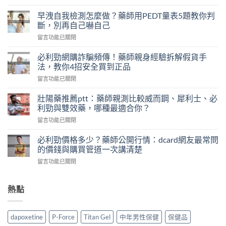
〈持
久
早洩自我檢測怎麼做？藥師用PEDT量表5題教你判
液
斷，別再自己嚇自己
推
在
留言功能已關閉
薦
〈早
dcard
洩
熱
必利勁網購詐騙頻傳！藥師親身經驗拆解假貨手
自
門
法，教你4招安全買到正品
我
款
在
留言功能已關閉
檢
實
〈必
測
測：
利
怎
壯陽藥推薦ptt：藥師親測比較威而鋼、犀利士、必
藥
勁
麼
利勁與雙效藥，哪種最適合你？
師
網
做？
誠
在
留言功能已關閉
購
藥
實
〈壯
詐
師
評
陽
騙
必利勁價格多少？藥師公開行情：dcard網友最常問
用
比
藥
頻
的價錢與購買管道一次講清楚
PEDT
5
推
傳！
量
款
在
留言功能已關閉
薦
藥
表
人
〈必
ptt：
師
5
氣
利
藥
親
題
持
勁
熱點
師
身
教
久
價
親
經
你
液，
格
測
驗
判
第
多
比
拆
dapoxetine
P-Force
Titan Gel
中年男性保健
保健品
斷，
一
少？
較
解
別