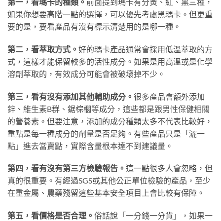
第一，看瑪卡的種類。
前面提到瑪卡有分黃、紅、黑三種，
如果你想要高階一點的選擇，可以優先考慮黑瑪卡。但更重
要的是，要看產品有沒有標示清楚用的是哪一種。
第二，看萃取方式。
好的瑪卡產品通常會採用低溫萃取的方
式，這樣才能保留較多的活性成分。如果是用高溫或是化學
溶劑萃取的，有效成分可能會被破壞掉不少。
第三，看有沒有添加其他輔助成分。
很多產品會額外添加
鋅、維生素B群、鋸棕櫚等成分，這些都是跟男性保健相關
的營養素。但要注意，添加的成分種類太多不代表比較好，
重點是每一種成分的劑量是否足夠。有些產品只是「灑一
點」進去當賣點，實際含量根本達不到建議量。
第四，看有沒有第三方檢驗報告。
這一點很多人會忽略，但
真的很重要。有經過SGS或其他公正單位檢驗的產品，至少
在重金屬、農藥殘留這些基本安全項目上會比較有保障。
第五，看價格是否合理。
俗話說「一分錢一分貨」，如果一