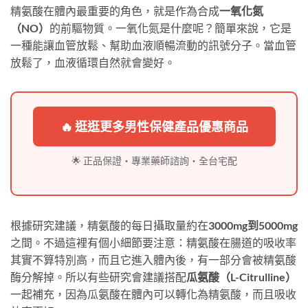
精氨酸在體內最重要的角色，就是作為合成
一氧化氮
（NO）
的前驅物質。一氧化氮是什麼呢？簡單來說，它是
一種能讓血管放鬆、幫助血液順暢流動的訊號分子。當血管
放鬆了，血液循環自然就會變好。
🔥 逛逛更多男性保健產品優惠商品
🌟 正品保證・專業藥師諮詢・全台宅配
根據研究建議，精氨酸的每日攝取量約在
3000mg到5000mg
之間。不過這裡有個小細節要注意：精氨酸在腸道的吸收率
其實不算特別高，而且它進入體內後，有一部分會被精氨酸
酶分解掉。所以有些研究會建議搭配
瓜氨酸（L-Citrulline）
一起補充，因為瓜氨酸在體內可以轉化為精氨酸，而且吸收