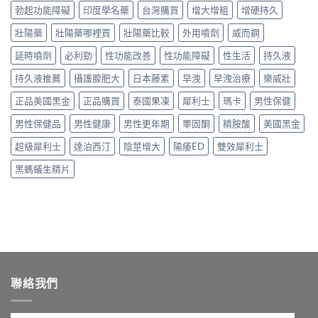
次
藥
威
假
勃起功能障礙
印度學名藥
台灣購買
增大增粗
增硬持久
再
買
師
而
貨
自
不
公
鋼、
壯陽藥
壯陽藥哪裡買
壯陽藥比較
外用噴劑
威而鋼
手
己
踩
開
犀
法，
嚇
雷〉
行
延時噴劑
必利勁
性功能改善
性功能障礙
性生活
持久液
利
教
自
中
情：
士、
你
己〉
dcard
持久液推薦
攝護腺肥大
日本藤素
早洩
早洩治療
樂威壯
必
4
中
網
利
招
正品美國黑金
正品購買
泰國果凍
犀利士
瑪卡
男性保健
友
勁
安
最
與
全
男性保健品
男性健康
男性更年期
睪固酮
精胺酸
美國黑金
常
雙
買
問
效
到
超級犀利士
達泊西汀
陰莖增大
陽痿ED
雙效犀利士
的
藥，
正
價
哪
品〉
黑螞蟻生精片
錢
種
中
與
最
購
適
買
合
管
你？〉
道
中
一
次
講
聯絡我們
清
楚〉
中