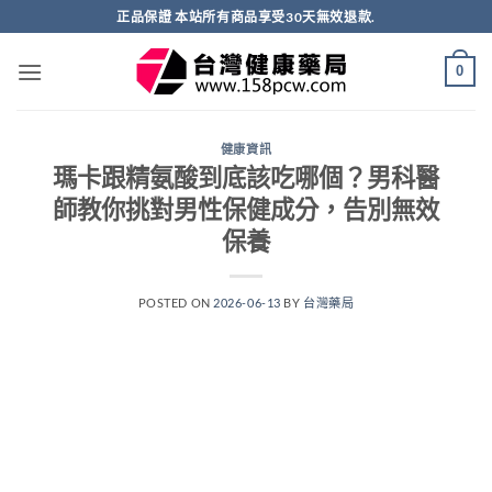
跳
正品保證 本站所有商品享受30天無效退款.
轉
至
0
內
容
健康資訊
瑪卡跟精氨酸到底該吃哪個？男科醫
師教你挑對男性保健成分，告別無效
保養
POSTED ON
2026-06-13
BY
台灣藥局