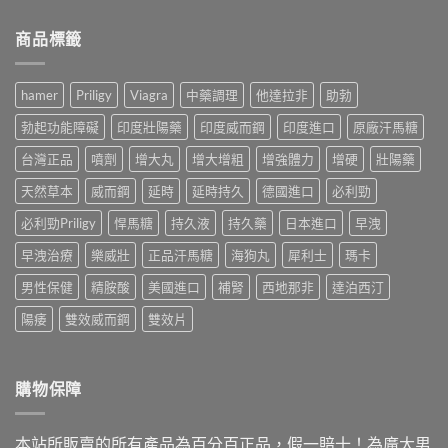
詐
師
評
陽
騙
用
比
藥
商品標籤
頻
PEDT
5
推
傳！
量
款
薦
藥
表
人
ptt：
師
5
hamer
Priligy
Viagra
中藥調理
他達拉非
助勃
氣
藥
親
題
持
師
身
教
勃起功能障礙
印度壯陽藥
印度威而鋼
印度進口
原廠汗馬糖
久
親
經
你
液，
測
驗
台灣正品
噴劑
增大丸
增大增粗
增強體力
增硬
壯陽藥
判
第
比
拆
斷，
一
較
天然草本
威而鋼
延時
延時持久
德國進口
必利勁
解
別
次
威
假
再
買
而
必利勁Priligy
悍馬糖
持久液
持久藥
日本進口
早洩
貨
自
不
鋼、
手
己
踩
早洩治療
樂威壯
正品汗馬糖
海狗丸
犀利士
瑪卡
犀
法，
嚇
雷〉
利
教
自
中
男性保健
精胺酸
美國進口
補腎
西地那非
達泊西汀
士、
你
己〉
必
4
中
陽痿
雙效威而鋼
雙效片
利
招
勁
安
與
全
雙
買
購物保障
效
到
藥，
正
哪
品〉
本站所販賣的所有產品為百分百正品，假一賠十！為廣大男
種
中