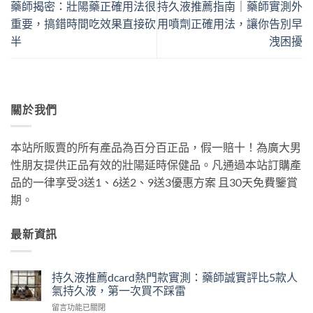
藥師揭密：壯陽藥正確用法很
持久液推薦指南｜藥師實測外
重要，搞錯時間吃效果直接砍
用噴劑正確用法，讓你告別早
半
洩困擾
關於我們
本站所販賣的所有產品為百分百正品，假一賠十！為廣大男
性朋友提供正品有效的壯陽延時保健品。凡通過本站訂購產
品的一律享受3送1、6送2、9送3優惠方案 且30天免費鑒賞
期。
最新資訊
持久液推薦dcard熱門款實測：藥師誠實評比5款人
氣持久液，第一次買不踩雷
在
留言功能已關閉