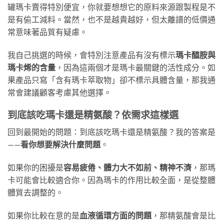
罐瑪卡賣得特別便宜，你就要想想它的原料來源跟製程是不
是有偷工減料。當然，也不是越貴越好，但太離譜的低價通
常意味著品質有疑慮。
我自己挑選的時候，會特別注意產品有沒有標示
瑪卡醯胺與
瑪卡烯的含量
，因為這兩個才是瑪卡最關鍵的活性成分。如
果產品只寫「含有瑪卡萃取物」卻不標示具體含量，那我通
常會建議顧客考慮其他選擇。
到底該吃瑪卡還是精氨酸？依需求這樣選
回到最開始的問題：到底該吃瑪卡還是精氨酸？我的答案是
——
看你想要解決什麼問題
。
如果你的困擾是
容易疲倦、體力大不如前、精神不濟
，那瑪
卡可能會比較適合你。因為瑪卡的作用比較全面，是從整體
體質去調整的。
如果你比較在意的是
血液循環方面的問題
，那精氨酸會是比