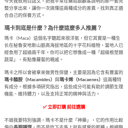
今天我就用白話文，把我平常在藥局跟顧客說明的那一套完
整分享出來，讓你一次搞懂這兩種成分的差異，找到真正適
合自己的保養方式。
瑪卡到底是什麼？為什麼這麼多人推薦？
瑪卡（Maca）這個名字聽起來很洋氣，但它其實是一種生
长在秘魯安地斯山脈高海拔地區的十字花科植物，當地人已
經食用了超過兩千年。你可以把它想像成一種「超級根莖類
蔬菜」，有點像蘿蔔的親戚。
瑪卡之所以會被拿來做男性保健，主要是因為它含有豐富的
瑪卡醯胺（Macamides）
與
瑪卡烯（Macaenes）
這兩種特
有成分。根據多項研究指出，這些成分可能有助於調節生理
機能、維持體力，以及支持正常的精神與活力。
✅ 立即訂購 前往選購
不過我要特別強調，瑪卡不是什麼「神藥」，它的作用比較
偏向
長期調理
，而不是吃下去馬上就有感覺的那種。根據臨