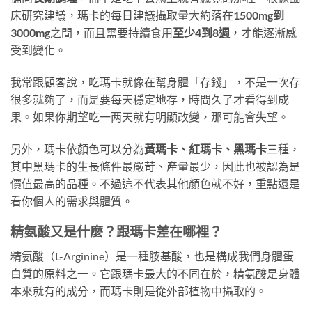
床研究建議，瑪卡的每日建議攝取量大約落在
1500mg到
3000mg
之間，而且需要持續食用
至少4到8週
，才能逐漸感
受到變化。
我常跟顧客說，吃瑪卡就像在幫身體「存錢」，不是一次存
很多就夠了，而是要每天穩定地存，時間久了才看得到成
果。如果你期望吃一两天就有明顯改變，那可能會失望。
另外，瑪卡依顏色可以分為
黃瑪卡、紅瑪卡、黑瑪卡
三種，
其中黑瑪卡的生長條件最嚴苛、產量最少，因此也被認為是
價值最高的品種。不過這不代表其他顏色就不好，重點還是
看你個人的需求與體質。
精氨酸又是什麼？跟瑪卡差在哪裡？
精氨酸（L-Arginine）是一種胺基酸，也是構成我們身體蛋
白質的原料之一。它跟瑪卡最大的不同在於，精氨酸是身體
本來就有的成分，而瑪卡則是從外部植物中攝取的。