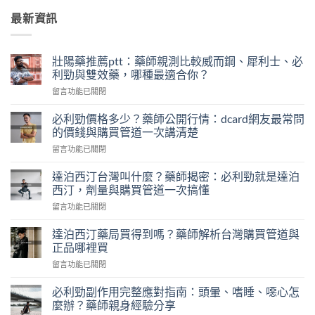
最新資訊
壯陽藥推薦ptt：藥師親測比較威而鋼、犀利士、必
利勁與雙效藥，哪種最適合你？
在
留言功能已關閉
〈壯
陽
必利勁價格多少？藥師公開行情：dcard網友最常問
藥
的價錢與購買管道一次講清楚
推
在
留言功能已關閉
薦
〈必
ptt：
利
藥
達泊西汀台灣叫什麼？藥師揭密：必利勁就是達泊
勁
師
西汀，劑量與購買管道一次搞懂
價
親
在
留言功能已關閉
格
測
〈達
多
比
泊
少？
達泊西汀藥局買得到嗎？藥師解析台灣購買管道與
較
西
藥
正品哪裡買
威
汀
師
而
在
留言功能已關閉
台
公
鋼、
〈達
灣
開
犀
泊
叫
必利勁副作用完整應對指南：頭暈、嗜睡、噁心怎
行
利
西
什
麼辦？藥師親身經驗分享
情：
士、
汀
麼？