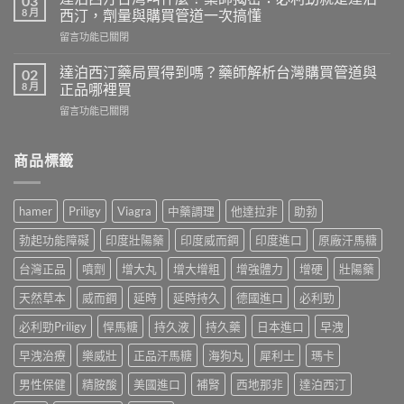
03
勁
師
8 月
西汀，劑量與購買管道一次搞懂
價
親
在
留言功能已關閉
格
測
〈達
多
比
泊
少？
達泊西汀藥局買得到嗎？藥師解析台灣購買管道與
02
較
西
藥
8 月
正品哪裡買
威
汀
師
而
在
留言功能已關閉
台
公
鋼、
〈達
灣
開
犀
泊
叫
行
利
西
商品標籤
什
情：
士、
汀
麼？
dcard
必
藥
藥
網
利
局
師
友
hamer
Priligy
Viagra
中藥調理
他達拉非
助勃
勁
買
揭
最
與
得
密：
常
勃起功能障礙
印度壯陽藥
印度威而鋼
印度進口
原廠汗馬糖
雙
到
必
問
效
嗎？
利
台灣正品
噴劑
增大丸
增大增粗
增強體力
增硬
壯陽藥
的
藥，
藥
勁
價
哪
師
天然草本
威而鋼
延時
延時持久
德國進口
必利勁
就
錢
種
解
是
與
最
析
必利勁Priligy
悍馬糖
持久液
持久藥
日本進口
早洩
達
購
適
台
泊
買
合
早洩治療
樂威壯
正品汗馬糖
海狗丸
犀利士
瑪卡
灣
西
管
你？〉
購
汀，
道
中
男性保健
精胺酸
美國進口
補腎
西地那非
達泊西汀
買
劑
一
管
量