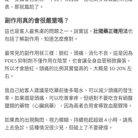
表，那就尷尬了。
副作用真的會很嚴重嗎？
這也是客人最焦慮的問題之一。說實話，
壯陽藥正確用法
也
包括了解副作用、知道怎麼應對。
最常見的副作用就三樣：臉紅、頭痛、消化不良。這是因為
PDE5 抑制劑不僅作用在陰莖，也會讓全身血管稍微擴張，
所以才會臉紅。頭痛的比例其實蠻高的，大概是 10-20% 左
右。
我自己給客人建議是吃藥前後多喝水，可以減少頭痛的發生
率。如果還是頭痛，可以吃普拿疼，但絕對不要吃含有硝酸
鹽類的藥物（心臟病藥），因為兩者合用會導致血壓驟降。
如果真的出現胸悶、視力模糊、持續勃起超過 4 小時，請馬
上去急診。這種情況很少見，但碰上了不要硬撐。