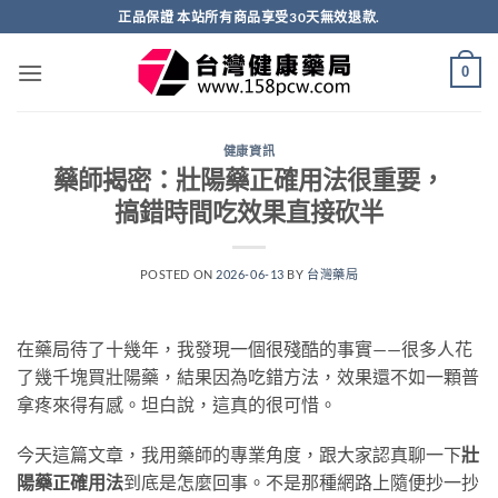
跳
正品保證 本站所有商品享受30天無效退款.
轉
至
0
內
容
健康資訊
藥師揭密：壯陽藥正確用法很重要，
搞錯時間吃效果直接砍半
POSTED ON
2026-06-13
BY
台灣藥局
在藥局待了十幾年，我發現一個很殘酷的事實——很多人花
了幾千塊買壯陽藥，結果因為吃錯方法，效果還不如一顆普
拿疼來得有感。坦白說，這真的很可惜。
今天這篇文章，我用藥師的專業角度，跟大家認真聊一下
壯
陽藥正確用法
到底是怎麼回事。不是那種網路上隨便抄一抄