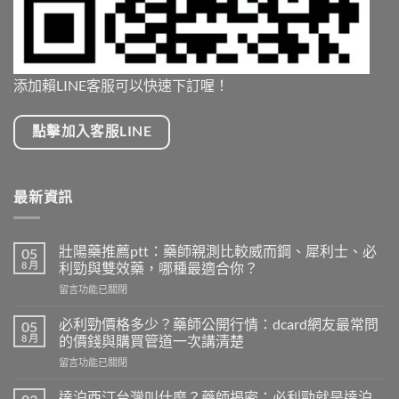
添加賴LINE客服可以快速下訂喔！
點擊加入客服LINE
最新資訊
壯陽藥推薦ptt：藥師親測比較威而鋼、犀利士、必
05
8 月
利勁與雙效藥，哪種最適合你？
在
留言功能已關閉
〈壯
陽
必利勁價格多少？藥師公開行情：dcard網友最常問
05
藥
8 月
的價錢與購買管道一次講清楚
推
在
留言功能已關閉
薦
〈必
ptt：
利
藥
達泊西汀台灣叫什麼？藥師揭密：必利勁就是達泊