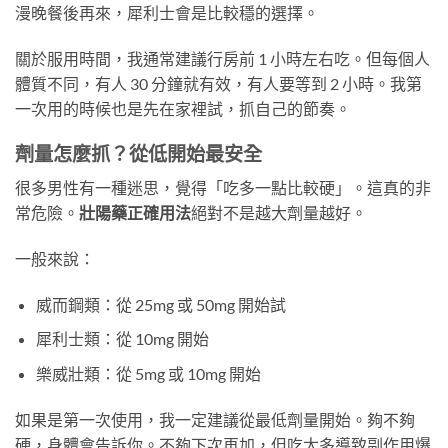
漫晚餐後再來，犀利士會是比較穩的選擇。
關於服用時間，我通常建議行房前 1 小時左右吃。但每個人
體質不同，有人 30 分鐘就有效，有人要等到 2 小時。我第
一次用的時候也是先在家裡試，抓自己的節奏。
劑量怎麼抓？從低開始最安全
很多男性有一種迷思，覺得「吃多一點比較硬」。這真的非
常危險。
壯陽藥正確用法
絕對不是越大劑量越好。
一般來說：
威而鋼類：從 25mg 或 50mg 開始試
犀利士類：從 10mg 開始
樂威壯類：從 5mg 或 10mg 開始
如果是第一次使用，我一定建議從最低劑量開始。夠不夠
硬，身體會告訴你。不夠下次再加，但吃太多導致副作用爆