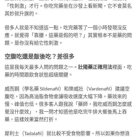
「性刺激」才行。你吃完藥坐在沙發上看新聞，它不會莫名
其妙就升旗的。
很多人就是不知道這一點，吃完藥等了一個小時發現沒反
應，就覺得「靠腰，這藥是假的吧？」其實根本不是藥的問
題，是你沒有給它性刺激。
空腹吃還是飯後吃？差很多
這是我每天最多人問的問題之一。
壯陽藥正確用法
裡面，吃
藥的時間跟飲食狀態超級關鍵。
威而鋼（學名藥 Sildenafil）和樂威壯（Vardenafil）建議空
腹吃，因為高油脂食物會讓吸收速度大幅下降，藥效來的
慢、峰值也低。很多客人跟我說「藥師，我吃威而鋼怎麼感
覺沒什麼效」，我一問才知道他是吃完牛排大餐後馬上吞
藥，這樣效果當然打折。
犀利士（Tadalafil）就比較不受食物影響，所以如果你想浪