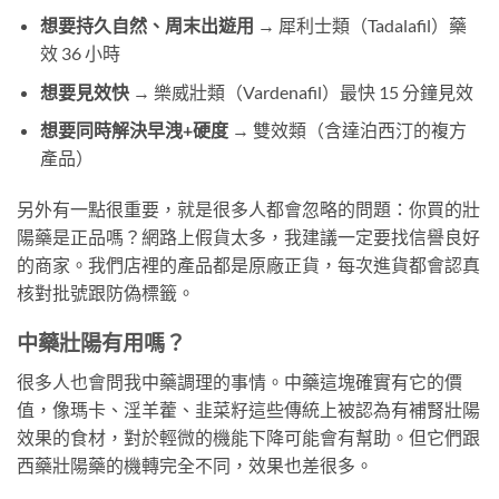
想要持久自然、周末出遊用
→ 犀利士類（Tadalafil）藥
效 36 小時
想要見效快
→ 樂威壯類（Vardenafil）最快 15 分鐘見效
想要同時解決早洩+硬度
→ 雙效類（含達泊西汀的複方
產品）
另外有一點很重要，就是很多人都會忽略的問題：你買的壯
陽藥是正品嗎？網路上假貨太多，我建議一定要找信譽良好
的商家。我們店裡的產品都是原廠正貨，每次進貨都會認真
核對批號跟防偽標籤。
中藥壯陽有用嗎？
很多人也會問我中藥調理的事情。中藥這塊確實有它的價
值，像瑪卡、淫羊藿、韭菜籽這些傳統上被認為有補腎壯陽
效果的食材，對於輕微的機能下降可能會有幫助。但它們跟
西藥壯陽藥的機轉完全不同，效果也差很多。