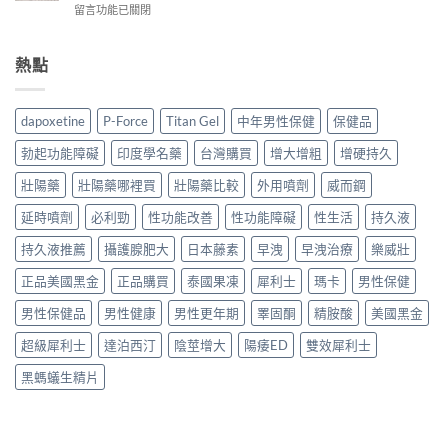
dcard
必
在
留言功能已關閉
藥
藥
網
利
〈必
局
師
友
勁
利
買
揭
最
與
勁
熱點
得
密：
常
雙
副
到
必
問
效
作
嗎？
利
的
藥，
用
藥
勁
dapoxetine
P-Force
Titan Gel
中年男性保健
保健品
價
哪
完
師
就
錢
種
整
解
是
勃起功能障礙
印度學名藥
台灣購買
增大增粗
增硬持久
與
最
應
析
達
購
適
對
台
壯陽藥
壯陽藥哪裡買
壯陽藥比較
外用噴劑
威而鋼
泊
買
合
指
灣
西
管
你？〉
南：
延時噴劑
必利勁
性功能改善
性功能障礙
性生活
持久液
購
汀，
道
中
頭
買
劑
一
暈、
持久液推薦
攝護腺肥大
日本藤素
早洩
早洩治療
樂威壯
管
量
次
嗜
道
與
講
正品美國黑金
正品購買
泰國果凍
犀利士
瑪卡
男性保健
睡、
與
購
清
噁
正
買
楚〉
男性保健品
男性健康
男性更年期
睪固酮
精胺酸
美國黑金
心
品
管
中
怎
哪
道
超級犀利士
達泊西汀
陰莖增大
陽痿ED
雙效犀利士
麼
裡
一
辦？
買〉
次
黑螞蟻生精片
藥
中
搞
師
懂〉
親
中
身