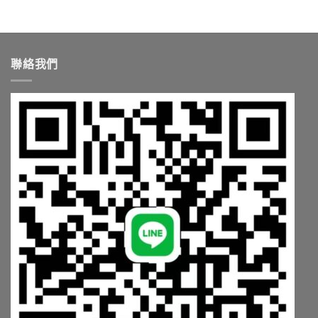
經
驗
分
享〉
中
聯絡我們