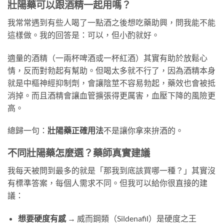
壯陽藥可以跟酒精一起用嗎？
我常常遇到有些人喝了一點酒之後想吃藥助興，問我能不能
這樣做。我的回答是：可以，但小酌就好。
適量的酒精（一兩杯啤酒或一杯紅酒）其實有助於放鬆心
情，反而對勃起有幫助。但喝太多就不行了，因為酒精本身
就是中樞神經抑制劑，會讓陰莖不容易勃起，藥效也會被抵
消掉。而且酒精會讓血管擴張得更厲害，血壓下降的風險更
高。
總歸一句：
壯陽藥正確用法
不是讓你拿來拚酒的。
不同壯陽藥怎麼選？藥師真實建議
我每天被問到最多的就是「那我到底該買哪一種？」其實沒
有標準答案，每個人需求不同。但我可以給你很直接的建
議：
想要硬度有感
→ 威而鋼類（Sildenafil）是硬度之王