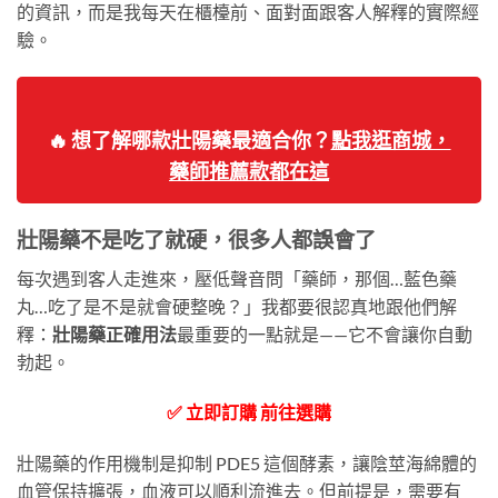
的資訊，而是我每天在櫃檯前、面對面跟客人解釋的實際經
驗。
🔥 想了解哪款壯陽藥最適合你？
點我逛商城，
藥師推薦款都在這
壯陽藥不是吃了就硬，很多人都誤會了
每次遇到客人走進來，壓低聲音問「藥師，那個…藍色藥
丸…吃了是不是就會硬整晚？」我都要很認真地跟他們解
釋：
壯陽藥正確用法
最重要的一點就是——它不會讓你自動
勃起。
✅ 立即訂購 前往選購
壯陽藥的作用機制是抑制 PDE5 這個酵素，讓陰莖海綿體的
血管保持擴張，血液可以順利流進去。但前提是，需要有