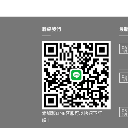
聯絡我們
最
06
8 月
05
8 月
05
添加賴LINE客服可以快速下訂
8 月
喔！