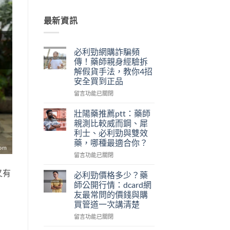
最新資訊
必利勁網購詐騙頻
傳！藥師親身經驗拆
解假貨手法，教你4招
安全買到正品
在
留言功能已關閉
〈必
利
壯陽藥推薦ptt：藥師
勁
親測比較威而鋼、犀
網
利士、必利勁與雙效
購
藥，哪種最適合你？
詐
騙
在
留言功能已關閉
頻
〈壯
傳！
又有
陽
必利勁價格多少？藥
藥
藥
師公開行情：dcard網
師
推
友最常問的價錢與購
親
薦
買管道一次講清楚
身
ptt：
經
藥
在
留言功能已關閉
驗
師
〈必