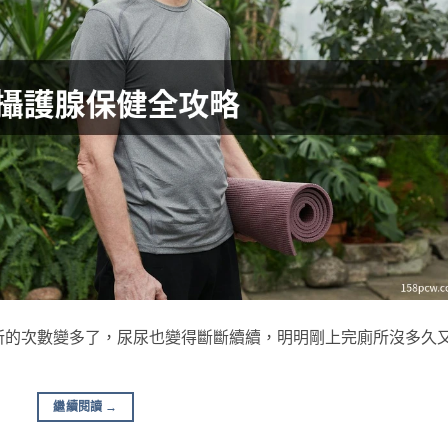
所的次數變多了，尿尿也變得斷斷續續，明明剛上完廁所沒多久
繼續閱讀
→