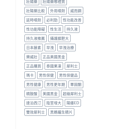
一
析
壯陽藥
壯陽藥哪裡買
泊
次
台
西
講
壯陽藥比較
外用噴劑
威而鋼
灣
汀，
清
購
劑
延時噴劑
必利勁
性功能改善
楚〉
買
量
中
管
與
性功能障礙
性生活
持久液
道
購
與
買
持久液推薦
攝護腺肥大
正
管
品
道
日本藤素
早洩
早洩治療
哪
一
裡
次
樂威壯
正品美國黑金
買〉
搞
中
懂〉
正品購買
泰國果凍
犀利士
中
瑪卡
男性保健
男性保健品
男性健康
男性更年期
睪固酮
精胺酸
美國黑金
超級犀利士
達泊西汀
陰莖增大
陽痿ED
雙效犀利士
黑螞蟻生精片