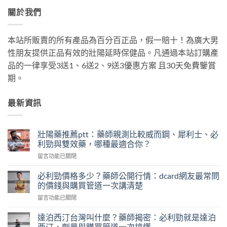
關於我們
本站所販賣的所有產品為百分百正品，假一賠十！為廣大男
性朋友提供正品有效的壯陽延時保健品。凡通過本站訂購產
品的一律享受3送1、6送2、9送3優惠方案 且30天免費鑒賞
期。
最新資訊
壯陽藥推薦ptt：藥師親測比較威而鋼、犀利士、必
利勁與雙效藥，哪種最適合你？
在
留言功能已關閉
〈壯
陽
必利勁價格多少？藥師公開行情：dcard網友最常問
藥
的價錢與購買管道一次講清楚
推
在
留言功能已關閉
薦
〈必
ptt：
利
藥
達泊西汀台灣叫什麼？藥師揭密：必利勁就是達泊
勁
師
西汀，劑量與購買管道一次搞懂