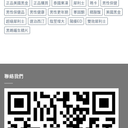
講
正品美國黑金
正品購買
泰國果凍
犀利士
瑪卡
男性保健
睡、
與
購
清
噁
正
買
楚〉
男性保健品
男性健康
男性更年期
睪固酮
精胺酸
美國黑金
心
品
管
中
怎
哪
道
超級犀利士
達泊西汀
陰莖增大
陽痿ED
雙效犀利士
麼
裡
一
辦？
買〉
次
黑螞蟻生精片
藥
中
搞
師
懂〉
親
中
身
經
驗
分
享〉
中
聯絡我們