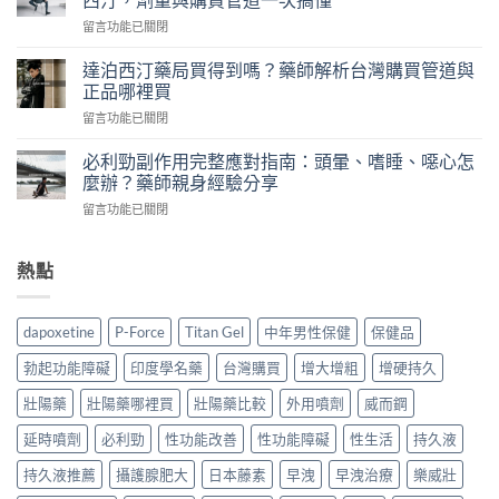
價
親
在
留言功能已關閉
格
測
〈達
多
比
泊
少？
達泊西汀藥局買得到嗎？藥師解析台灣購買管道與
較
西
藥
正品哪裡買
威
汀
師
而
在
留言功能已關閉
台
公
鋼、
〈達
灣
開
犀
泊
叫
必利勁副作用完整應對指南：頭暈、嗜睡、噁心怎
行
利
西
什
麼辦？藥師親身經驗分享
情：
士、
汀
麼？
dcard
必
在
留言功能已關閉
藥
藥
網
利
〈必
局
師
友
勁
利
買
揭
最
與
勁
熱點
得
密：
常
雙
副
到
必
問
效
作
嗎？
利
的
藥，
用
藥
勁
dapoxetine
P-Force
Titan Gel
中年男性保健
保健品
價
哪
完
師
就
錢
種
整
解
是
勃起功能障礙
印度學名藥
台灣購買
增大增粗
增硬持久
與
最
應
析
達
購
適
對
台
壯陽藥
壯陽藥哪裡買
壯陽藥比較
外用噴劑
威而鋼
泊
買
合
指
灣
西
管
你？〉
南：
延時噴劑
必利勁
性功能改善
性功能障礙
性生活
持久液
購
汀，
道
中
頭
買
劑
一
暈、
持久液推薦
攝護腺肥大
日本藤素
早洩
早洩治療
樂威壯
管
量
次
嗜
道
與