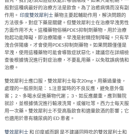
般對這種病最好的治療方法是飲食。為了治癒病情而沒有副
作用。
印度雙效犀利士
藥物主要起輔助作用，解決問題的
方法很多，對症下藥是關鍵。但雙效犀利士在治療早洩男性
方面作用不大。這種藥物俗稱PDE5抑制劑藥物，用於治療
勃起功能障礙，即治療陽痿。早洩是射精控制障礙。只有早
洩合併陽痿，才會使用PDE5抑制劑藥物。如果問題僅僅是
早洩，使用這種藥物可能會導致症狀惡化。建議您在詳細檢
查後根據情況進行對症治療，不要亂用藥，以免耽誤病情和
治療。
雙效犀利士應口服，雙效犀利士每次20mg。用藥過量後，
處理的一般原則是： 1.注意當時的不良反應，避免意外傷
害； 2、多喝水促進藥物代謝； 3、如反應嚴重，應到醫院
就診，並根據情況進行輸液洗胃。或催吐等。西力士每天服
用一次藥。雙效犀利士不受高脂飲食和適量飲酒的影響；它
也適用於患有糖尿病的 ED 患者。
雙效犀利士
和 印度威而鋼 是不建議同時吃的雙效犀利士和