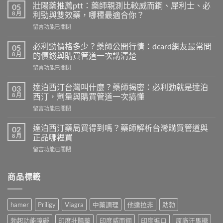
壯陽藥推薦ptt：藥師親測比較威而鋼、犀利士、必
05
8 月
利勁與雙效藥，哪種最適合你？
在
留言功能已關閉
〈壯
陽
必利勁價格多少？藥師公開行情：dcard網友最常問
05
藥
8 月
的價錢與購買管道一次講清楚
推
在
留言功能已關閉
薦
〈必
ptt：
利
藥
達泊西汀台灣叫什麼？藥師揭密：必利勁就是達泊
03
勁
師
8 月
西汀，劑量與購買管道一次搞懂
價
親
在
留言功能已關閉
格
測
〈達
多
比
泊
少？
達泊西汀藥局買得到嗎？藥師解析台灣購買管道與
02
較
西
藥
8 月
正品哪裡買
威
汀
師
而
在
留言功能已關閉
台
公
鋼、
〈達
灣
開
犀
泊
叫
行
利
西
商品標籤
什
情：
士、
汀
麼？
dcard
必
藥
藥
網
利
局
師
友
hamer
Priligy
Viagra
中藥調理
他達拉非
助勃
勁
買
揭
最
與
得
密：
常
勃起功能障礙
印度壯陽藥
印度威而鋼
印度進口
原廠汗馬糖
雙