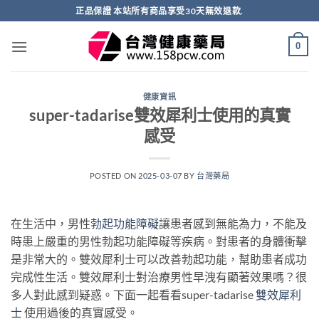
跳
正品保證 本站所有商品享受30天無效退款.
轉
至
0
內
容
健康資訊
super-tadarise雙效犀利士使用的真實
感受
POSTED ON
2025-03-07
BY
台灣藥局
在生活中，男性
勃起功能障礙
讓患者感到無能為力，不能及
時患上嚴重的男性勃起功能障礙等疾病。對患者的身體衝擊
是非常大的。雙效犀利士可以改善勃起功能，幫助患者成功
完成性生活。雙效犀利士對治療男性早洩有顯著效果嗎？很
多人對此感到疑惑。下面一起看看super-tadarise
雙效犀利
士
使用過後的真實感受。