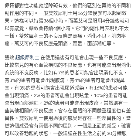
偉哥都對性功能勃起障礙有效，他們的區別在藥效的不同和
副作用的不同。一般雙效犀利士用16分鐘後就可以起到效
果，這樣可以持續36個小時。而萬艾可是服用4分鐘後就可
以有感覺，藥效會持續4個小時。它們的副作用表現也不太
一樣，雙效犀利士的不良反應是頭痛，消化不良，肌肉疼
痛，萬艾可的不良反應是頭痛，頭暈，面部潮紅等。
雙效
超級犀利士
在使用過後有可能會出現一些不良反應，
比較常見的有心血管疾病的不良反應，也有可能會出現消化
系統的不良反應，比如有7%的患者可能會出現消化不良，
有3%的患者可能會出現腹瀉，有4%的患者可能會出現鼻
塞，有3%的患者可能會出現尿道感染，有16%的患者可能
會出現頭痛，2%的患者可能會出現眩暈，10%的患者可能
會出現面部潮紅，2%的患者可能會出現皮疹，當然還有一
些其他相關的不良反應，會存在個體的不同嚴重程度也有差
異性。雙效犀利士使用過後的感受是存在一些差異性的，當
然這個感受會有兩個不同的區別，一個是正面的感受，確實
可以改善勃起的狀態，一般建議在性生活之前的30分鐘服