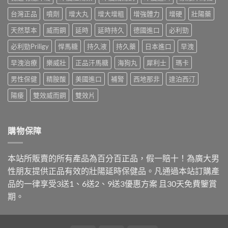
到
必
問
效
嗎？
利
台灣正品
噴劑
增大丸
增大增粗
增強體力
增硬
壯陽藥
的
藥，
藥
勁
價
哪
師
天然草本
威而鋼
延時
延時持久
德國進口
必利勁
就
錢
種
解
是
與
最
析
必利勁Priligy
悍馬糖
持久液
持久藥
日本進口
早洩
達
購
適
台
泊
買
合
早洩治療
樂威壯
正品汗馬糖
海狗丸
犀利士
瑪卡
灣
西
管
你？〉
購
汀，
道
中
男性保健
精胺酸
美國進口
補腎
西地那非
達泊西汀
買
劑
一
管
量
次
陽痿
雙效威而鋼
雙效片
道
與
講
與
購
清
正
買
楚〉
品
管
中
購物保障
哪
道
裡
一
買〉
次
本站所販賣的所有產品為百分百正品，假一賠十！為廣大男
中
搞
懂〉
性朋友提供正品有效的壯陽延時保健品。凡通過本站訂購產
中
品的一律享受3送1、6送2、9送3優惠方案 且30天免費鑒賞
期。