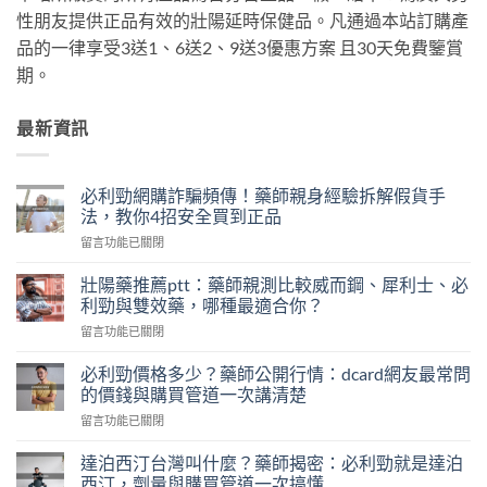
性朋友提供正品有效的壯陽延時保健品。凡通過本站訂購產
品的一律享受3送1、6送2、9送3優惠方案 且30天免費鑒賞
期。
最新資訊
必利勁網購詐騙頻傳！藥師親身經驗拆解假貨手
法，教你4招安全買到正品
在
留言功能已關閉
〈必
利
壯陽藥推薦ptt：藥師親測比較威而鋼、犀利士、必
勁
利勁與雙效藥，哪種最適合你？
網
在
留言功能已關閉
購
〈壯
詐
陽
騙
必利勁價格多少？藥師公開行情：dcard網友最常問
藥
頻
的價錢與購買管道一次講清楚
推
傳！
在
留言功能已關閉
薦
藥
〈必
ptt：
師
利
藥
達泊西汀台灣叫什麼？藥師揭密：必利勁就是達泊
親
勁
師
西汀，劑量與購買管道一次搞懂
身