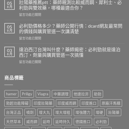
利
壯陽藥推薦ptt：藥師親測比較威而鋼、犀利士、必
05
勁
8 月
利勁與雙效藥，哪種最適合你？
網
在
留言功能已關閉
購
〈壯
詐
陽
騙
必利勁價格多少？藥師公開行情：dcard網友最常問
05
藥
頻
8 月
的價錢與購買管道一次講清楚
推
傳！
在
留言功能已關閉
薦
藥
〈必
ptt：
師
利
藥
達泊西汀台灣叫什麼？藥師揭密：必利勁就是達泊
03
親
勁
師
8 月
西汀，劑量與購買管道一次搞懂
身
價
親
經
在
留言功能已關閉
格
測
驗
〈達
多
比
拆
泊
少？
較
解
西
商品標籤
藥
威
假
汀
師
而
貨
台
公
鋼、
手
灣
開
犀
hamer
Priligy
Viagra
中藥調理
他達拉非
助勃
法，
叫
行
利
教
什
情：
士、
勃起功能障礙
印度壯陽藥
印度威而鋼
印度進口
原廠汗馬糖
你
麼？
dcard
必
4
藥
網
台灣正品
噴劑
增大丸
增大增粗
增強體力
增硬
壯陽藥
利
招
師
友
勁
安
揭
天然草本
威而鋼
延時
延時持久
德國進口
必利勁
最
與
全
密：
常
雙
買