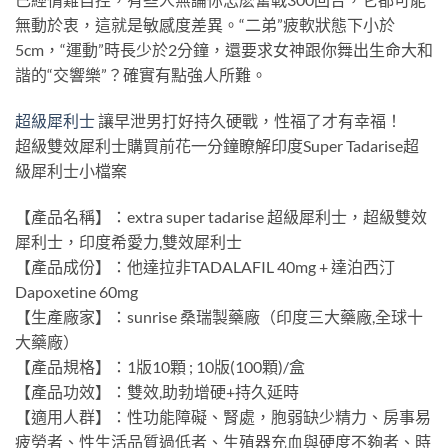
無動於衷，這就是敏感度差異。“二弟”疲軟狀態下小於
5cm，“運動”時長少於2分鐘，還要求女神跟你舞出生命大和
諧的“交響樂”？確實有點強人所難。
超級犀利士
讓早泄男打好持久硬戰，性福了才有幸福！
超級雙效犀利士購買前花一分鐘瞭解印度Super Tadarise超
級犀利士小檔案
【產品名稱】：extra super tadarise 超級犀利士，超級雙效
犀利士，印度希愛力,雙效犀利士
【產品成份】：他達拉非TADALAFIL 40mg + 達泊西汀
Dapoxetine 60mg
【生產廠家】：sunrise 桑瑞製藥廠（印度三大藥廠,全球十
大藥廠）
【產品規格】：1版10顆 ; 10版(100顆)/盒
【產品功效】：雙效,助勃增硬+持久延時
【適用人群】：性功能障礙、腎處，胞弱缺少精力、房事易
疲勞者、性生活品質過低者、生殖器充血與硬度不夠者、時