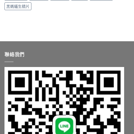
與
購
清
黑螞蟻生精片
正
買
楚〉
品
管
中
哪
道
裡
一
買〉
次
中
搞
懂〉
中
聯絡我們