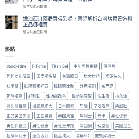
價
親
經
在
留言功能已關閉
格
測
驗
〈達
多
比
拆
泊
少？
達泊西汀藥局買得到嗎？藥師解析台灣購買管道與
較
解
西
藥
正品哪裡買
威
假
汀
師
而
貨
在
留言功能已關閉
台
公
鋼、
手
〈達
灣
開
犀
法，
泊
叫
行
利
教
西
熱點
什
情：
士、
你
汀
麼？
dcard
必
4
藥
藥
網
利
招
局
師
友
dapoxetine
P-Force
Titan Gel
中年男性保健
保健品
勁
安
買
揭
最
與
全
得
密：
常
勃起功能障礙
印度學名藥
台灣購買
增大增粗
增硬持久
雙
買
到
必
問
效
到
嗎？
利
壯陽藥
壯陽藥哪裡買
壯陽藥比較
外用噴劑
威而鋼
的
藥，
正
藥
勁
價
哪
品〉
師
延時噴劑
必利勁
性功能改善
性功能障礙
性生活
持久液
就
錢
種
中
解
是
與
最
析
持久液推薦
攝護腺肥大
日本藤素
早洩
早洩治療
樂威壯
達
購
適
台
泊
買
合
正品美國黑金
正品購買
泰國果凍
犀利士
瑪卡
男性保健
灣
西
管
你？〉
購
汀，
道
中
男性保健品
男性健康
男性更年期
睪固酮
精胺酸
美國黑金
買
劑
一
管
量
次
超級犀利士
達泊西汀
陰莖增大
陽痿ED
雙效犀利士
道
與
講