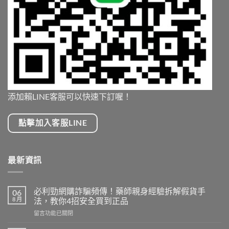
添加賴LINE客服可以快速下訂喔！
點擊加入客服LINE
最新資訊
必利勁網購詐騙頻傳！藥師親身經驗拆解假貨手
06
8 月
法，教你4招安全買到正品
在
留言功能已關閉
〈必