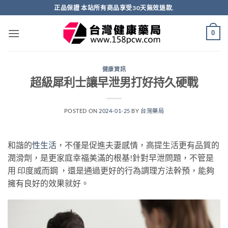
跳
正品保證 本站所有商品享受30天無效退款.
轉
至
0
內
容
健康資訊
超級犀利士讓早泄男打好持久硬戰
POSTED ON
2024-01-25
BY
台灣藥局
和諧的
性生活
，不僅是促進夫妻感情，高提生活更有品質的
潤滑劑，是更家庭幸福美滿的根基!針對早泄問題，不管是
用 印度威而鋼 ，還是通過更好的行為調理方法幹預，能夠
擁有良好的效果就好。