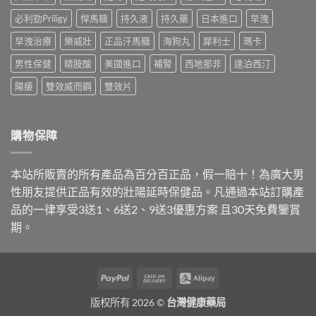
情：
士、
你
己〉
dcard
必利勁Priligy
悍馬糖
持久液
持久藥
日本進口
早洩
必
4
中
網
利
招
早洩治療
樂威壯
正品汗馬糖
海狗丸
犀利士
瑪卡
友
勁
安
最
與
全
男性保健
精胺酸
美國進口
補腎
西地那非
達泊西汀
常
雙
買
問
效
到
陽痿
雙效威而鋼
雙效片
的
藥，
正
價
哪
品〉
錢
種
中
與
最
購物保障
購
適
買
合
管
你？〉
本站所販賣的所有產品為百分百正品，假一賠十！為廣大男
道
中
一
性朋友提供正品有效的壯陽延時保健品。凡通過本站訂購產
次
品的一律享受3送1、6送2、9送3優惠方案 且30天免費鑒賞
講
清
期。
楚〉
中
PayPal
Cash
Alipay
On
版权所有 2026 ©
台灣健康藥局
Delivery