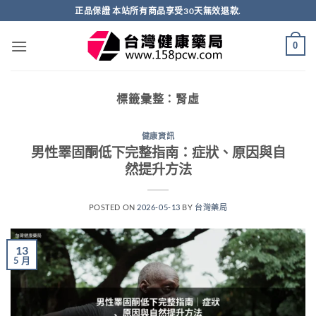
跳
正品保證 本站所有商品享受30天無效退款.
轉
至
0
內
容
標籤彙整：
腎虛
健康資訊
男性睪固酮低下完整指南：症狀、原因與自
然提升方法
POSTED ON
2026-05-13
BY
台灣藥局
13
5 月