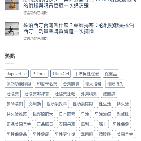
藥
頻
的價錢與購買管道一次講清楚
PEDT
推
傳！
量
在
留言功能已關閉
薦
藥
表
〈必
ptt：
師
5
利
藥
達泊西汀台灣叫什麼？藥師揭密：必利勁就是達泊
親
題
勁
師
西汀，劑量與購買管道一次搞懂
身
教
價
親
經
你
在
留言功能已關閉
格
測
驗
判
〈達
多
比
拆
斷，
泊
少？
較
解
別
西
熱點
藥
威
假
再
汀
師
而
貨
自
台
公
鋼、
手
己
灣
開
犀
dapoxetine
P-Force
Titan Gel
中年男性保健
保健品
法，
嚇
叫
行
利
教
自
什
情：
士、
勃起功能障礙
印度學名藥
台灣購買
增大增粗
增硬持久
你
己〉
麼？
dcard
必
4
中
藥
網
壯陽藥
壯陽藥哪裡買
壯陽藥比較
外用噴劑
威而鋼
利
招
師
友
勁
安
揭
延時噴劑
必利勁
性功能改善
性功能障礙
性生活
持久液
最
與
全
密：
常
雙
買
必
持久液推薦
攝護腺肥大
日本藤素
早洩
早洩治療
樂威壯
問
效
到
利
的
藥，
正
正品美國黑金
正品購買
泰國果凍
犀利士
瑪卡
男性保健
勁
價
哪
品〉
就
錢
種
中
男性保健品
男性健康
男性更年期
睪固酮
精胺酸
美國黑金
是
與
最
達
購