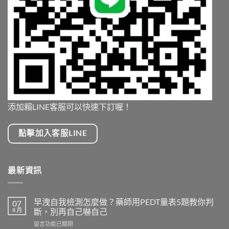
添加賴LINE客服可以快速下訂喔！
點擊加入客服LINE
最新資訊
早洩自我檢測怎麼做？藥師用PEDT量表5題教你判
07
8 月
斷，別再自己嚇自己
在
留言功能已關閉