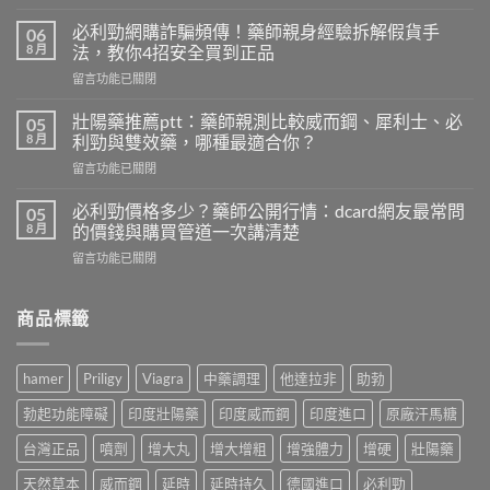
〈早
洩
必利勁網購詐騙頻傳！藥師親身經驗拆解假貨手
06
自
8 月
法，教你4招安全買到正品
我
在
留言功能已關閉
檢
〈必
測
利
怎
壯陽藥推薦ptt：藥師親測比較威而鋼、犀利士、必
05
勁
麼
8 月
利勁與雙效藥，哪種最適合你？
網
做？
在
留言功能已關閉
購
藥
〈壯
詐
師
陽
騙
必利勁價格多少？藥師公開行情：dcard網友最常問
05
用
藥
頻
8 月
的價錢與購買管道一次講清楚
PEDT
推
傳！
量
在
留言功能已關閉
薦
藥
表
〈必
ptt：
師
5
利
藥
親
題
勁
商品標籤
師
身
教
價
親
經
你
格
測
驗
判
多
比
拆
hamer
Priligy
Viagra
中藥調理
他達拉非
助勃
斷，
少？
較
解
別
藥
威
假
勃起功能障礙
印度壯陽藥
印度威而鋼
印度進口
原廠汗馬糖
再
師
而
貨
自
公
鋼、
台灣正品
噴劑
增大丸
增大增粗
增強體力
增硬
壯陽藥
手
己
開
犀
法，
嚇
行
天然草本
威而鋼
延時
延時持久
德國進口
必利勁
利
教
自