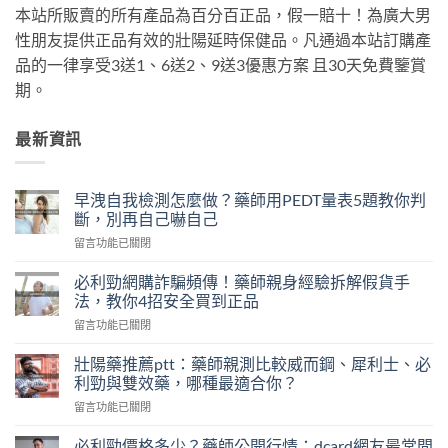
本站所販賣的所有產品為百分百正品，假一賠十！為廣大男
性朋友提供正品有效的壯陽延時保健品。凡通過本站訂購產
品的一律享受3送1、6送2、9送3優惠方案 且30天免費鑒賞
期。
最新資訊
早洩自我檢測怎麼做？藥師用PEDT量表5題教你判
斷，別再自己嚇自己
在
留言功能已關閉
〈早
洩
必利勁網購詐騙頻傳！藥師親身經驗拆解假貨手
自
法，教你4招安全買到正品
我
在
留言功能已關閉
檢
〈必
測
利
怎
壯陽藥推薦ptt：藥師親測比較威而鋼、犀利士、必
勁
麼
利勁與雙效藥，哪種最適合你？
網
做？
在
留言功能已關閉
購
藥
〈壯
詐
師
陽
騙
必利勁價格多少？藥師公開行情：dcard網友最常問
用