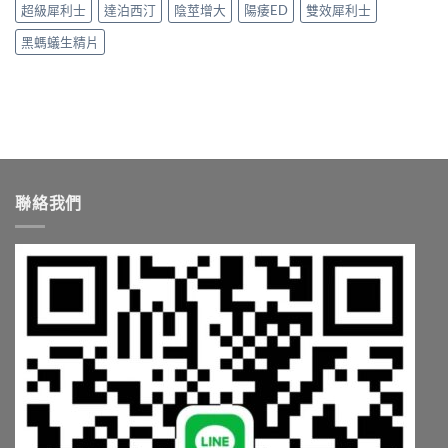
適
超級犀利士
達泊西汀
陰莖增大
陽痿ED
雙效犀利士
泊
買
合
西
管
你？〉
黑螞蟻生精片
汀，
道
中
劑
一
量
次
與
講
購
清
買
楚〉
管
中
道
一
聯絡我們
次
搞
懂〉
中