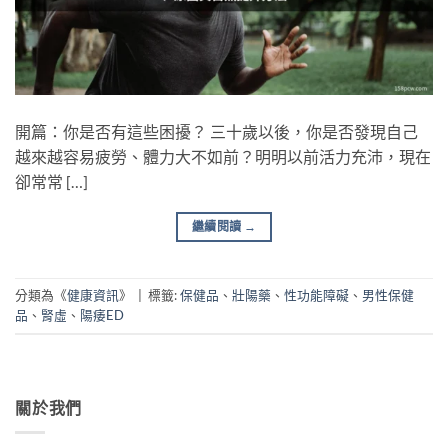
開篇：你是否有這些困擾？ 三十歲以後，你是否發現自己
越來越容易疲勞、體力大不如前？明明以前活力充沛，現在
卻常常 […]
繼續閱讀
→
分類為《
健康資訊
》
|
標籤:
保健品
、
壯陽藥
、
性功能障礙
、
男性保健
品
、
腎虛
、
陽痿ED
關於我們