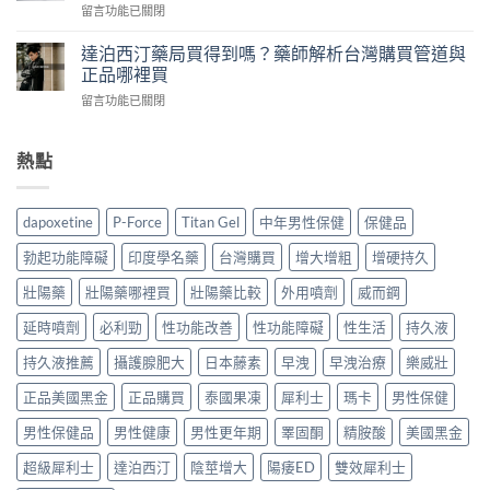
經
在
留言功能已關閉
格
測
驗
〈達
多
比
拆
泊
少？
達泊西汀藥局買得到嗎？藥師解析台灣購買管道與
較
解
西
藥
正品哪裡買
威
假
汀
師
而
貨
在
留言功能已關閉
台
公
鋼、
手
〈達
灣
開
犀
法，
泊
叫
行
利
教
西
熱點
什
情：
士、
你
汀
麼？
dcard
必
4
藥
藥
網
利
招
局
師
友
dapoxetine
P-Force
Titan Gel
中年男性保健
保健品
勁
安
買
揭
最
與
全
得
密：
常
勃起功能障礙
印度學名藥
台灣購買
增大增粗
增硬持久
雙
買
到
必
問
效
到
嗎？
利
壯陽藥
壯陽藥哪裡買
壯陽藥比較
外用噴劑
威而鋼
的
藥，
正
藥
勁
價
哪
品〉
師
延時噴劑
必利勁
性功能改善
性功能障礙
性生活
持久液
就
錢
種
中
解
是
與
最
析
持久液推薦
攝護腺肥大
日本藤素
早洩
早洩治療
樂威壯
達
購
適
台
泊
買
合
正品美國黑金
正品購買
泰國果凍
犀利士
瑪卡
男性保健
灣
西
管
你？〉
購
汀，
道
中
男性保健品
男性健康
男性更年期
睪固酮
精胺酸
美國黑金
買
劑
一
管
量
次
超級犀利士
達泊西汀
陰莖增大
陽痿ED
雙效犀利士
道
與
講
與