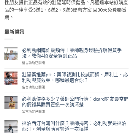
性朋友提供正品有效的壯陽延時保健品。凡通過本站訂購產
品的一律享受3送1、6送2、9送3優惠方案 且30天免費鑒賞
期。
最新資訊
必利勁網購詐騙頻傳！藥師親身經驗拆解假貨手
法，教你4招安全買到正品
在
留言功能已關閉
〈必
利
壯陽藥推薦ptt：藥師親測比較威而鋼、犀利士、必
勁
利勁與雙效藥，哪種最適合你？
網
在
留言功能已關閉
購
〈壯
詐
陽
騙
必利勁價格多少？藥師公開行情：dcard網友最常問
藥
頻
的價錢與購買管道一次講清楚
推
傳！
在
留言功能已關閉
薦
藥
〈必
ptt：
師
利
藥
達泊西汀台灣叫什麼？藥師揭密：必利勁就是達泊
親
勁
師
西汀，劑量與購買管道一次搞懂
身
價
親