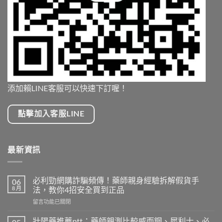
添加賴LINE客服可以快速下訂喔！
點擊加入客服LINE
最新資訊
必利勁網購詐騙頻傳！藥師親身經驗拆解假貨手
06
8 月
法，教你4招安全買到正品
在
留言功能已關閉
〈必
利
壯陽藥推薦ptt：藥師親測比較威而鋼、犀利士、必