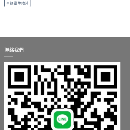
購
清
黑螞蟻生精片
正
買
楚〉
品
管
中
哪
道
裡
一
買〉
次
中
搞
懂〉
中
聯絡我們