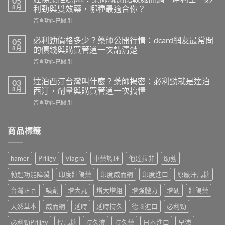
05
勁
8 月
利勁與雙效藥，哪種最適合你？
網
在
留言功能已關閉
購
〈壯
詐
陽
騙
必利勁價格多少？藥師公開行情：dcard網友最常問
05
藥
頻
8 月
的價錢與購買管道一次講清楚
推
傳！
在
留言功能已關閉
薦
藥
〈必
ptt：
師
利
藥
達泊西汀台灣叫什麼？藥師揭密：必利勁就是達泊
03
親
勁
師
8 月
西汀，劑量與購買管道一次搞懂
身
價
親
經
在
留言功能已關閉
格
測
驗
〈達
多
比
拆
泊
少？
較
解
西
商品標籤
藥
威
假
汀
師
而
貨
台
公
鋼、
手
灣
開
犀
hamer
Priligy
Viagra
中藥調理
他達拉非
助勃
法，
叫
行
利
教
什
情：
士、
勃起功能障礙
印度壯陽藥
印度威而鋼
印度進口
原廠汗馬糖
你
麼？
dcard
必
4
藥
網
台灣正品
噴劑
增大丸
增大增粗
增強體力
增硬
壯陽藥
利
招
師
友
勁
安
揭
天然草本
威而鋼
延時
延時持久
德國進口
必利勁
最
與
全
密：
常
雙
買
必
必利勁Priligy
悍馬糖
持久液
持久藥
日本進口
早洩
問
效