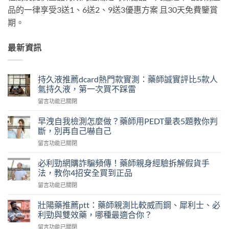
品的一律享受3送1、6送2、9送3優惠方案 且30天免費鑒賞
期。
最新資訊
持久液推薦dcard熱門款實測：藥師誠實評比5款人
氣持久液，第一次買不踩雷
在
留言功能已關閉
〈持
久
早洩自我檢測怎麼做？藥師用PEDT量表5題教你判
液
斷，別再自己嚇自己
推
在
留言功能已關閉
薦
〈早
dcard
洩
熱
必利勁網購詐騙頻傳！藥師親身經驗拆解假貨手
自
門
法，教你4招安全買到正品
我
款
在
留言功能已關閉
檢
實
〈必
測
測：
利
怎
壯陽藥推薦ptt：藥師親測比較威而鋼、犀利士、必
藥
勁
麼
利勁與雙效藥，哪種最適合你？
師
網
做？
誠
在
留言功能已關閉
購