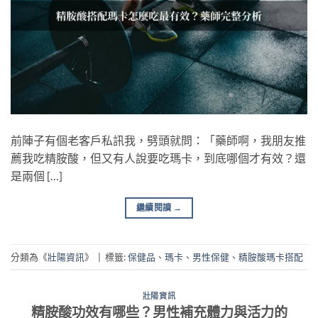
前陣子有個老客戶私訊我，劈頭就問：「藥師啊，我朋友推
薦我吃精胺酸，但又有人說要吃瑪卡，到底哪個才有效？還
是兩個 […]
繼續閱讀
→
分類為《
壯陽資訊
》
|
標籤:
保健品
、
瑪卡
、
男性保健
、
精胺酸瑪卡搭配
壯陽資訊
精胺酸功效有哪些？男性補充體力與活力的