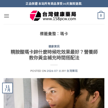
跳
正品保證 本站所有商品享受30天無效退款.
轉
至
0
內
容
標籤彙整：
瑪卡
健康資訊
精胺酸瑪卡鋅什麼時候吃效果最好？營養師
教你黃金補充時間搭配法
POSTED ON
2026-07-11
BY
台灣藥局
11
7 月