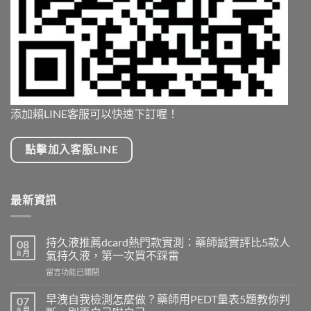
添加賴LINE客服可以快速下訂喔！
點擊加入客服LINE
最新資訊
持久液推薦dcard熱門款實測：藥師誠實評比5款人
08
8 月
氣持久液，第一次買不踩雷
在
留言功能已關閉
〈持
久
早洩自我檢測怎麼做？藥師用PEDT量表5題教你判
07
液
8 月