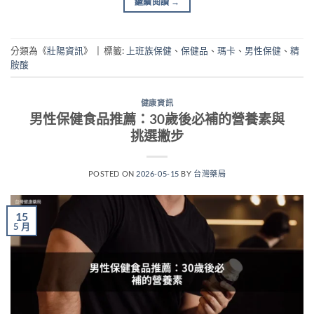
繼續閱讀
→
分類為《
壯陽資訊
》
|
標籤:
上班族保健
、
保健品
、
瑪卡
、
男性保健
、
精
胺酸
健康資訊
男性保健食品推薦：30歲後必補的營養素與
挑選撇步
POSTED ON
2026-05-15
BY
台灣藥局
15
5 月