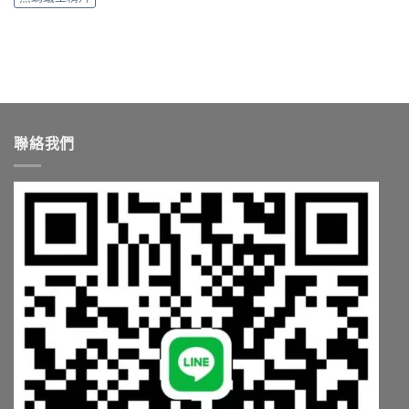
錢
種
中
與
最
購
適
買
合
管
你？〉
道
中
一
次
講
聯絡我們
清
楚〉
中