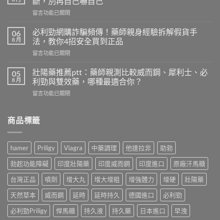
斷，別再自己嚇自己
推
在
留言功能已關閉
薦
〈早
dcard
洩
熱
必利勁網購詐騙頻傳！藥師親身經驗拆解假貨手
06
自
門
8 月
法，教你4招安全買到正品
我
款
在
留言功能已關閉
檢
實
〈必
測
測：
利
怎
壯陽藥推薦ptt：藥師親測比較威而鋼、犀利士、必
05
藥
勁
麼
8 月
利勁與雙效藥，哪種最適合你？
師
網
做？
誠
在
留言功能已關閉
購
藥
實
〈壯
詐
師
評
陽
騙
用
比
藥
商品標籤
頻
PEDT
5
推
傳！
量
款
薦
藥
表
人
ptt：
師
5
hamer
Priligy
Viagra
中藥調理
他達拉非
助勃
氣
藥
親
題
持
師
身
教
勃起功能障礙
印度壯陽藥
印度威而鋼
印度進口
原廠汗馬糖
久
親
經
你
液，
測
驗
台灣正品
噴劑
增大丸
增大增粗
增強體力
增硬
壯陽藥
判
第
比
拆
斷，
一
較
天然草本
威而鋼
延時
延時持久
德國進口
必利勁
解
別
次
威
假
再
買
而
必利勁Priligy
悍馬糖
持久液
持久藥
日本進口
早洩
貨
自
不
鋼、
手