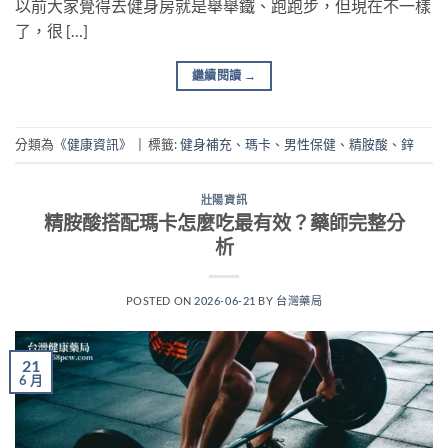
以前大家覺得去健身房就是舉舉鐵、跑跑步，但現在不一樣
了，很 […]
繼續閱讀
→
分類為《
健康資訊
》
|
標籤:
健身補充
、
瑪卡
、
男性保健
、
精胺酸
、
鋅
壯陽資訊
精胺酸搭配瑪卡怎麼吃最有效？藥師完整分
析
POSTED ON
2026-06-21
BY
台灣藥局
21
6 月