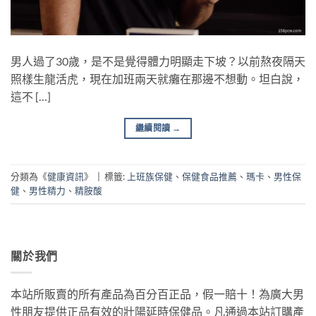
男人過了30歲，是不是覺得體力明顯走下坡？以前熬夜隔天
照樣生龍活虎，現在加班兩天就癱在那邊不想動。坦白說，
這不 […]
繼續閱讀
→
分類為《
健康資訊
》
|
標籤:
上班族保健
、
保健食品推薦
、
瑪卡
、
男性保
健
、
男性精力
、
精胺酸
關於我們
本站所販賣的所有產品為百分百正品，假一賠十！為廣大男
性朋友提供正品有效的壯陽延時保健品。凡通過本站訂購產