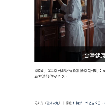
藥師用10年藥局經驗解答壯陽藥副作用：
戰方法教你安全吃。
分類為《
健康資訊
》
|
標籤:
壯陽藥
、
性功能改善
、