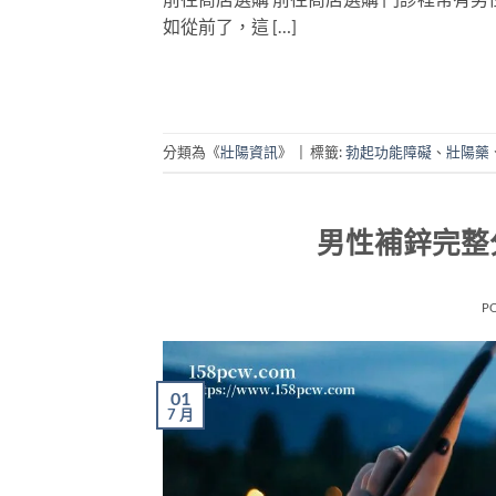
如從前了，這 […]
分類為《
壯陽資訊
》
|
標籤:
勃起功能障礙
、
壯陽藥
男性補鋅完整
P
01
7 月