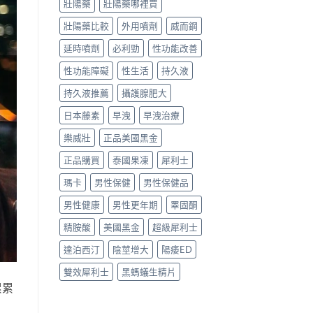
與
買
暈、
壯陽藥
壯陽藥哪裡買
正
管
嗜
壯陽藥比較
外用噴劑
威而鋼
品
道
睡、
哪
一
噁
延時噴劑
必利勁
性功能改善
裡
次
心
買〉
搞
怎
性功能障礙
性生活
持久液
中
懂〉
麼
中
辦？
持久液推薦
攝護腺肥大
藥
師
日本藤素
早洩
早洩治療
親
身
樂威壯
正品美國黑金
經
驗
正品購買
泰國果凍
犀利士
分
享〉
瑪卡
男性保健
男性保健品
中
男性健康
男性更年期
睪固酮
精胺酸
美國黑金
超級犀利士
達泊西汀
陰莖增大
陽痿ED
雙效犀利士
黑螞蟻生精片
累累