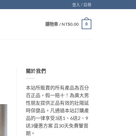
登入 / 註冊
購物車 /
NT$
0.00
0
關於我們
本站所販賣的所有產品為百分
百正品，假一賠十！為廣大男
性朋友提供正品有效的壯陽延
時保健品。凡通過本站訂購產
品的一律享受3送1、6送2、9
送3優惠方案 且30天免費鑒賞
期。