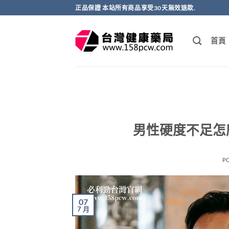
跳
正品保證 本站所有商品享受30天無效退款.
轉
至
首頁
內
容
男性硬度不足怎
P
07
7 月