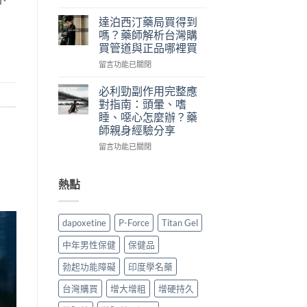
犀
師
〈達
利
公
泊
達泊西汀藥局買得到
士、
開
西
嗎？藥師解析台灣購
必
行
汀
買管道與正品哪裡買
利
情：
台
勁
dcard
在
灣
留言功能已關閉
與
網
〈達
叫
雙
友
泊
什
必利勁副作用完整應
效
最
西
麼？
對指南：頭暈、嗜
藥，
常
汀
藥
睡、噁心怎麼辦？藥
哪
問
藥
師
師親身經驗分享
種
的
局
揭
最
價
買
密：
在
留言功能已關閉
適
錢
得
必
〈必
合
與
到
利
利
你？〉
購
嗎？
勁
勁
熱點
中
買
藥
就
副
管
師
是
作
道
解
達
用
dapoxetine
P-Force
Titan Gel
一
析
泊
完
次
台
西
整
中年男性保健
保健品
講
灣
汀，
應
清
購
劑
對
勃起功能障礙
印度學名藥
楚〉
買
量
指
中
管
與
南：
台灣購買
增大增粗
增硬持久
道
購
頭