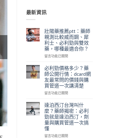
最新資訊
壯陽藥推薦ptt：藥師
親測比較威而鋼、犀
利士、必利勁與雙效
藥，哪種最適合你？
在
留言功能已關閉
〈壯
陽
必利勁價格多少？藥
藥
師公開行情：dcard網
推
友最常問的價錢與購
薦
買管道一次講清楚
ptt：
藥
在
留言功能已關閉
師
〈必
親
利
達泊西汀台灣叫什
測
勁
麼？藥師揭密：必利
比
價
勁就是達泊西汀，劑
較
格
量與購買管道一次搞
威
多
懂
而
少？
鋼、
藥
在
留言功能已關閉
不