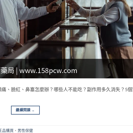
頭痛、臉紅、鼻塞怎麼辦？哪些人不能吃？副作用多久消失？5個
繼續閱讀
→
正品購買
、
男性保健