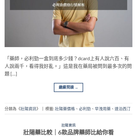
「藥師，必利勁一盒到底多少錢？dcard上有人說六百、有
人說兩千，看得我好亂。」這是我在藥局被問到最多次的問
題 […]
繼續閱讀
→
分類為《
壯陽資訊
》
|
標籤:
壯陽藥價格
、
必利勁
、
早洩用藥
、
達泊西汀
壯陽資訊
壯陽藥比較｜6款品牌藥師比給你看