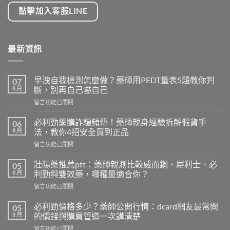
點擊加入客服LINE
最新資訊
早洩自我檢測怎麼做？藥師用PEDT量表5題教你判
07
8 月
斷，別再自己嚇自己
在
留言功能已關閉
〈早
洩
必利勁網購詐騙頻傳！藥師親身經驗拆解假貨手
06
自
8 月
法，教你4招安全買到正品
我
在
留言功能已關閉
檢
〈必
測
利
怎
壯陽藥推薦ptt：藥師親測比較威而鋼、犀利士、必
05
勁
麼
8 月
利勁與雙效藥，哪種最適合你？
網
做？
在
留言功能已關閉
購
藥
〈壯
詐
師
陽
騙
必利勁價格多少？藥師公開行情：dcard網友最常問
05
用
藥
頻
8 月
的價錢與購買管道一次講清楚
PEDT
推
傳！
量
在
留言功能已關閉
薦