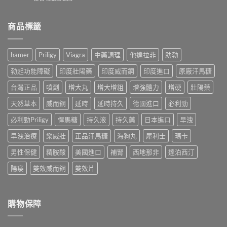
藥
表
〈必
ptt：
師
5
利
藥
親
題
勁
商品標籤
師
身
教
價
親
經
你
格
測
驗
判
多
比
拆
hamer
Priligy
Viagra
中藥調理
他達拉非
助勃
斷，
少？
較
解
別
藥
威
假
勃起功能障礙
印度壯陽藥
印度威而鋼
印度進口
原廠汗馬糖
再
師
而
貨
自
公
鋼、
台灣正品
噴劑
增大丸
增大增粗
增強體力
增硬
壯陽藥
手
己
開
犀
法，
嚇
行
天然草本
威而鋼
延時
延時持久
德國進口
必利勁
利
教
自
情：
士、
你
己〉
dcard
必利勁Priligy
悍馬糖
持久液
持久藥
日本進口
早洩
必
4
中
網
利
招
早洩治療
樂威壯
正品汗馬糖
海狗丸
犀利士
瑪卡
友
勁
安
最
與
全
男性保健
精胺酸
美國進口
補腎
西地那非
達泊西汀
常
雙
買
問
效
到
陽痿
雙效威而鋼
雙效片
的
藥，
正
價
哪
品〉
錢
種
中
與
最
購物保障
購
適
買
合
管
你？〉