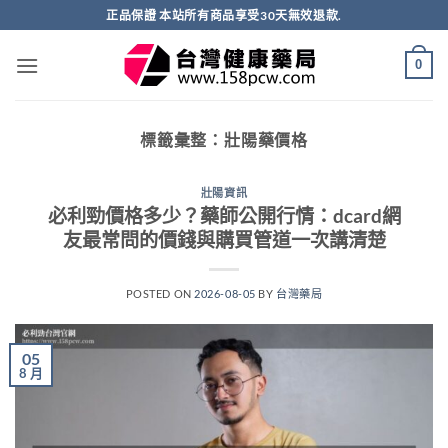
跳
正品保證 本站所有商品享受30天無效退款.
轉
至
0
內
容
標籤彙整：
壯陽藥價格
壯陽資訊
必利勁價格多少？藥師公開行情：dcard網
友最常問的價錢與購買管道一次講清楚
POSTED ON
2026-08-05
BY
台灣藥局
05
8 月