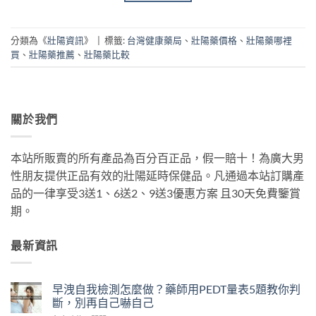
分類為《
壯陽資訊
》
|
標籤:
台灣健康藥局
、
壯陽藥價格
、
壯陽藥哪裡
買
、
壯陽藥推薦
、
壯陽藥比較
關於我們
本站所販賣的所有產品為百分百正品，假一賠十！為廣大男
性朋友提供正品有效的壯陽延時保健品。凡通過本站訂購產
品的一律享受3送1、6送2、9送3優惠方案 且30天免費鑒賞
期。
最新資訊
早洩自我檢測怎麼做？藥師用PEDT量表5題教你判
斷，別再自己嚇自己