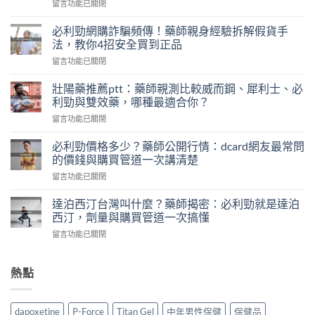
在
留言功能已關閉
〈早
洩
必利勁網購詐騙頻傳！藥師親身經驗拆解假貨手
自
法，教你4招安全買到正品
我
在
留言功能已關閉
檢
〈必
測
利
怎
壯陽藥推薦ptt：藥師親測比較威而鋼、犀利士、必
勁
麼
利勁與雙效藥，哪種最適合你？
網
做？
在
留言功能已關閉
購
藥
〈壯
詐
師
陽
騙
必利勁價格多少？藥師公開行情：dcard網友最常問
用
藥
頻
的價錢與購買管道一次講清楚
PEDT
推
傳！
量
在
留言功能已關閉
薦
藥
表
〈必
ptt：
師
5
利
藥
達泊西汀台灣叫什麼？藥師揭密：必利勁就是達泊
親
題
勁
師
西汀，劑量與購買管道一次搞懂
身
教
價
親
經
你
在
留言功能已關閉
格
測
驗
判
〈達
多
比
拆
斷，
泊
少？
較
解
別
西
熱點
藥
威
假
再
汀
師
而
貨
自
台
公
鋼、
手
己
灣
開
犀
dapoxetine
P-Force
Titan Gel
中年男性保健
保健品
法，
嚇