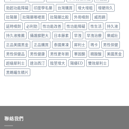
叫
行
利
教
自
什
情：
士、
勃起功能障礙
印度學名藥
台灣購買
增大增粗
增硬持久
你
己〉
麼？
dcard
必
4
中
藥
網
壯陽藥
壯陽藥哪裡買
壯陽藥比較
外用噴劑
威而鋼
利
招
師
友
勁
安
揭
延時噴劑
必利勁
性功能改善
性功能障礙
性生活
持久液
最
與
全
密：
常
雙
買
必
持久液推薦
攝護腺肥大
日本藤素
早洩
早洩治療
樂威壯
問
效
到
利
的
藥，
正
正品美國黑金
正品購買
泰國果凍
犀利士
瑪卡
男性保健
勁
價
哪
品〉
就
錢
種
中
男性保健品
男性健康
男性更年期
睪固酮
精胺酸
美國黑金
是
與
最
達
購
適
超級犀利士
達泊西汀
陰莖增大
陽痿ED
雙效犀利士
泊
買
合
西
管
你？〉
黑螞蟻生精片
汀，
道
中
劑
一
量
次
與
講
購
清
買
楚〉
管
中
道
一
聯絡我們
次
搞
懂〉