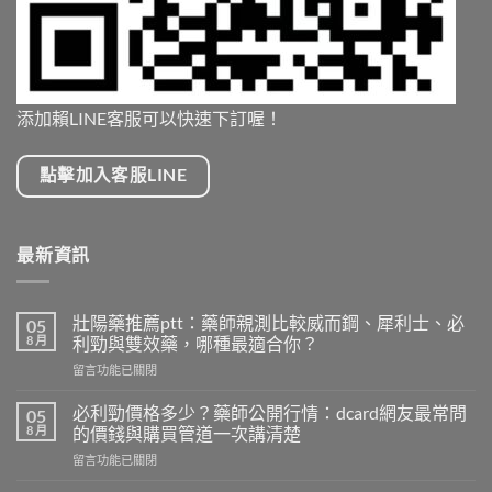
添加賴LINE客服可以快速下訂喔！
點擊加入客服LINE
最新資訊
壯陽藥推薦ptt：藥師親測比較威而鋼、犀利士、必
05
8 月
利勁與雙效藥，哪種最適合你？
在
留言功能已關閉
〈壯
陽
必利勁價格多少？藥師公開行情：dcard網友最常問
05
藥
8 月
的價錢與購買管道一次講清楚
推
在
留言功能已關閉
薦
〈必
ptt：