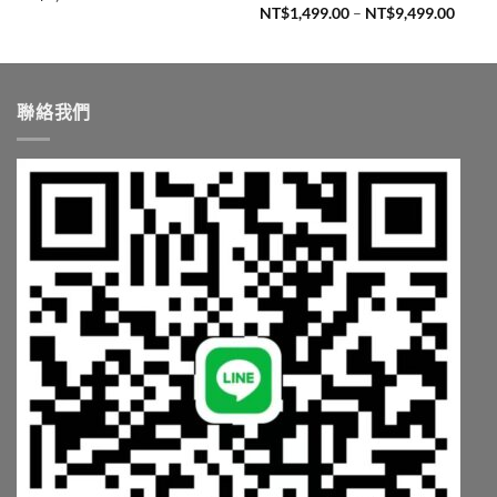
價
NT$
1,499.00
–
NT$
9,499.00
格
範
圍：
NT$1,
到
NT$9,
聯絡我們