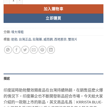
加入購物車
立即購買
分類:
增大增粗
標籤:
助勃
,
台灣正品
,
壯陽藥
,
威而鋼
,
西地那非
,
雙效片
描述
印度延時助勃雙效類産品在台灣持續熱銷，在銷售這麽火爆
的情況下，印度藥企也不斷開發新品迎合市場，今天給大家
介紹的一款剛上市的新品，英文商品名爲：KRRISTA BLUE-