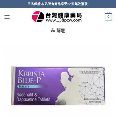
跳
正品保證 本站所有商品享受30天無效退款.
轉
至
0
內
容
篩選