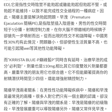
ED),它是指性交時陰莖不能勃起或雖能勃起但勃起不堅，或
勃起不能維持，以致不能完成性交全過程的一種病症。因
此，陽痿主要是解決勃起問題。早洩（Premature
Ejaculation 簡稱PE),是指陰莖插入陰道後，男性的性交時間
短于5分鍾，射精控制力差，在你大腦不想繳械的時候精子
卻搶先一步噴射而出，從而出現的性交不和諧障礙。中國男
性30%均有此情況，問題雖小，但卻使性生活質量不高，也
可能引起陽wei等其他性功能障礙。
而”KRRISTA BLUE-P巔峰藍P”同時含有延時、治療早泄的成
分”必利勁”，劑量也是110mg,相比其它印度雙效片劑量都要
高，嚴重早洩的朋友用它也很合適。它不但能顯著提高你的
射精潛伏時間至少四倍，還能增強射精控制力。
陽痿早洩兩者關系：在男性性功能障礙疾病中，陽痿和早洩
是最常見的兩種。很多人對它們只有一個主觀的認識。卻沒
有正確的了解。陽痿與早洩的關系是：早洩是陽痿的初級階
段，早洩發展嚴重可以導致陽痿另外，陽痿又常伴見早洩。