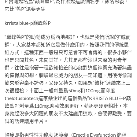
P 台灣起名爲”巔峰藍P”, 爲什麽起這麽個名字？顧名思義，
它比”藍P”還要更猛！
krrista blue-p巅峰藍P
“巔峰藍P”的助勃成分爲西地那非，也就是我們所說的”威而
鋼”，大家基本都知道它是做什麽用的，按照我們的傳統思
維方式，這種東西一般是只可意會不可言傳的，很多小夥伴
也是只聞其名，未聞其詳，尤其是那些涉世未深的男青年
們，往往是抱著一種欲知怕羞的心態對這個神藥充滿著無盡
的憧憬與幻想。體驗過它威力的朋友一定知道，用硬得像鋼
筋來形容毫不誇張，又硬又持久，如果想”續杯”連續來上三
次很輕松。市面上一般劑量爲50mg和100mg,而印度
thelotusbiotech這家藥企出的這個新品”KRRISTA BLUE-P巔
峰藍P”劑量爲110mg,助勃效果更好，勃起更硬更粗壯，本
身勃起沒多大問題的朋友不太建議用這款，會硬得難受，要
試的話建議用半片。
陽痿即指男性性功能勃起障礙（Erectile Dysfunction 簡稱