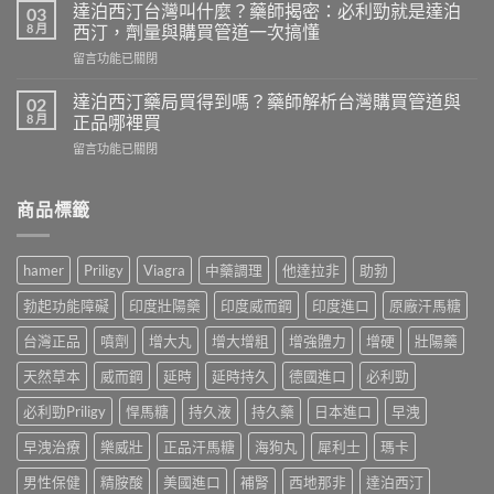
利
藥
達泊西汀台灣叫什麼？藥師揭密：必利勁就是達泊
03
勁
師
8 月
西汀，劑量與購買管道一次搞懂
價
親
在
留言功能已關閉
格
測
〈達
多
比
泊
少？
達泊西汀藥局買得到嗎？藥師解析台灣購買管道與
02
較
西
藥
8 月
正品哪裡買
威
汀
師
而
在
留言功能已關閉
台
公
鋼、
〈達
灣
開
犀
泊
叫
行
利
西
商品標籤
什
情：
士、
汀
麼？
dcard
必
藥
藥
網
利
局
師
友
hamer
Priligy
Viagra
中藥調理
他達拉非
助勃
勁
買
揭
最
與
得
密：
常
勃起功能障礙
印度壯陽藥
印度威而鋼
印度進口
原廠汗馬糖
雙
到
必
問
效
嗎？
利
台灣正品
噴劑
增大丸
增大增粗
增強體力
增硬
壯陽藥
的
藥，
藥
勁
價
哪
師
天然草本
威而鋼
延時
延時持久
德國進口
必利勁
就
錢
種
解
是
與
最
析
必利勁Priligy
悍馬糖
持久液
持久藥
日本進口
早洩
達
購
適
台
泊
買
合
早洩治療
樂威壯
正品汗馬糖
海狗丸
犀利士
瑪卡
灣
西
管
你？〉
購
汀，
道
中
男性保健
精胺酸
美國進口
補腎
西地那非
達泊西汀
買
劑
一