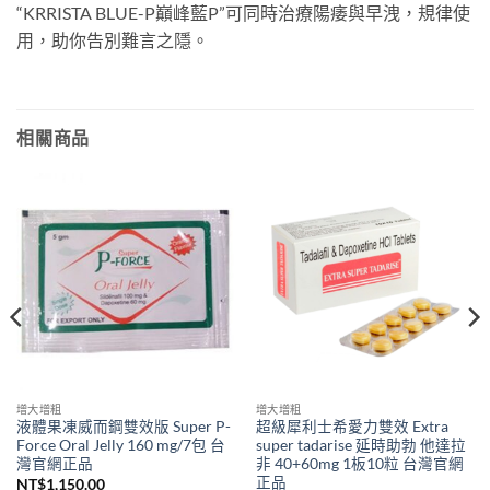
“KRRISTA BLUE-P巔峰藍P”可同時治療陽痿與早洩，規律使
用，助你告別難言之隱。
相關商品
增大增粗
增大增粗
液體果凍威而鋼雙效版 Super P-
超級犀利士希愛力雙效 Extra
Force Oral Jelly 160 mg/7包 台
super tadarise 延時助勃 他達拉
灣官網正品
非 40+60mg 1板10粒 台灣官網
正品
NT$
1,150.00