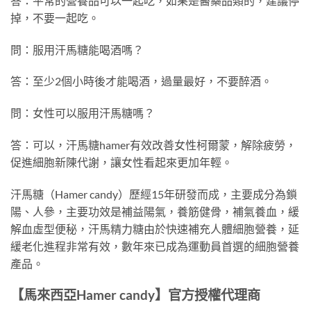
答：平常的營養品可以一起吃，如果是醫藥品類的，建議停
掉，不要一起吃。
問：服用汗馬糖能喝酒嗎？
答：至少2個小時後才能喝酒，過量最好，不要醉酒。
問：女性可以服用汗馬糖嗎？
答：可以，汗馬糖hamer有效改善女性柯爾蒙，解除疲勞，
促進細胞新陳代謝，讓女性看起來更加年輕。
汗馬糖（Hamer candy）歷經15年研發而成，主要成分為鎖
陽、人參，主要功效是補益陽氣，養筋健骨，補氣養血，緩
解血虛型便秘，汗馬精力糖由於快速補充人體細胞營養，延
緩老化進程非常有效，數年來已成為運動員首選的細胞營養
產品。
【馬來西亞Hamer candy】官方授權代理商