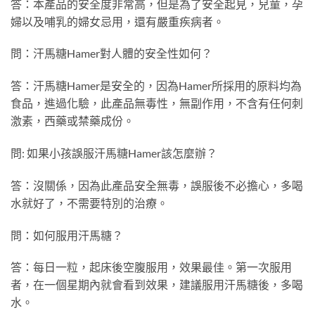
答：本產品的安全度非常高，但是為了安全起見，兒童，孕
婦以及哺乳的婦女忌用，還有嚴重疾病者。
問：汗馬糖Hamer對人體的安全性如何？
答：汗馬糖Hamer是安全的，因為Hamer所採用的原料均為
食品，進過化驗，此產品無毒性，無副作用，不含有任何刺
激素，西藥或禁藥成份。
問: 如果小孩誤服汗馬糖Hamer該怎麼辦？
答：沒關係，因為此產品安全無毒，誤服後不必擔心，多喝
水就好了，不需要特別的治療。
問：如何服用汗馬糖？
答：每日一粒，起床後空腹服用，效果最佳。第一次服用
者，在一個星期內就會看到效果，建議服用汗馬糖後，多喝
水。