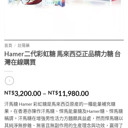
首頁
/
壯陽藥
Hamer二代彩虹糖 馬來西亞正品精力糖 台
灣在線購買
價
3,200.00
–
11,980.00
NT$
NT$
格
汗馬糖 Hamer 彩虹糖是馬來西亞原産的一種能量補充糖
範
果，在香港亦陳作汗馬糖、悍馬能量糖及Hamer糖、悍馬糖
圍：
稱謂。汗馬糖在增強男性活力方麵頗具益處，然而悍馬糖以
NT$3,200.0
其純淨無摻雜、無害且無副作用的生産理念與功效，贏得了
到