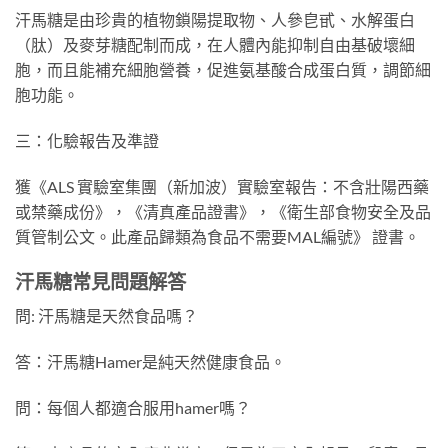
汗馬糖是由珍貴的植物鎖陽提取物、人參皀甙、水解蛋白
（肽）及麥芽糖配制而成，在人體內能抑制自由基破壞細
胞，而且能補充細胞營養，促進氨基酸合成蛋白質，調節細
胞功能。
三：化驗報告及準證
獲《ALS 實驗室集團（新加波）實驗室報告：不含壯陽西藥
或禁藥成份》，《清真產品證書》，《衛生部食物安全及品
質管制公文。此產品歸類為食品不需要MAL編號》 證書。
汗馬糖常見問題解答
問: 汗馬糖是天然食品嗎？
答：汗馬糖Hamer是純天然健康食品。
問：每個人都適合服用hamer嗎？