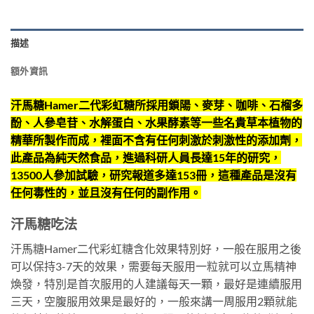
描述
額外資訊
汗馬糖Hamer二代彩虹糖所採用鎖陽、麥芽、咖啡、石榴多
酚、人參皂苷、水解蛋白、水果酵素等一些名貴草本植物的
精華所製作而成，裡面不含有任何刺激於刺激性的添加劑，
此產品為純天然食品，進過科研人員長達15年的研究，
13500人參加試驗，研究報道多達153冊，這種產品是沒有
任何毒性的，並且沒有任何的副作用。
汗馬糖吃法
汗馬糖Hamer二代彩虹糖含化效果特別好，一般在服用之後
可以保持3-7天的效果，需要每天服用一粒就可以立馬精神
煥發，特別是首次服用的人建議每天一顆，最好是連續服用
三天，空腹服用效果是最好的，一般來講一周服用2顆就能