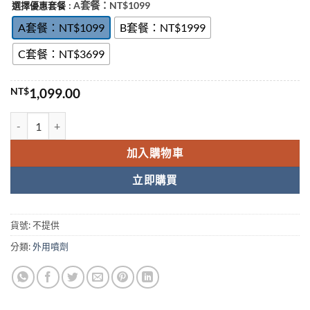
: A套餐：NT$1099
選擇優惠套餐
NT$3,699.00
A套餐：NT$1099
B套餐：NT$1999
C套餐：NT$3699
NT$
1,099.00
赤鬼メンズ サポート増大係サプリメント 男士增大增強補充劑 數量
加入購物車
立即購買
貨號:
不提供
分類:
外用噴劑