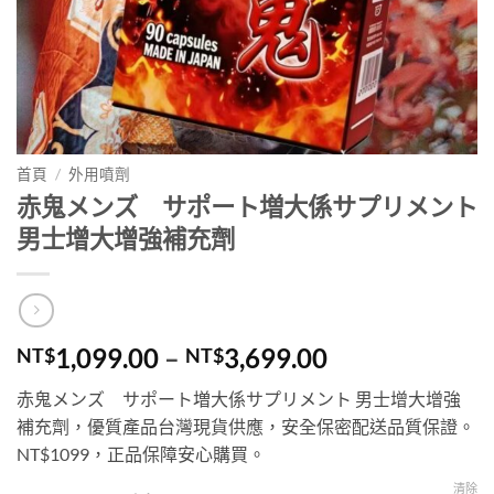
首頁
/
外用噴劑
赤鬼メンズ サポート増大係サプリメント
男士增大增強補充劑
價
1,099.00
–
3,699.00
NT$
NT$
格
赤鬼メンズ サポート増大係サプリメント 男士增大增強
範
補充劑，優質產品台灣現貨供應，安全保密配送品質保證。
圍：
NT$1099，正品保障安心購買。
NT$1,099.00
到
清除