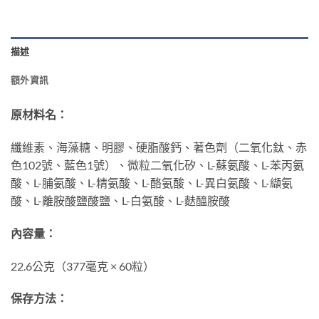
描述
額外資訊
原材料名：
纖維素、海藻糖、明膠、硬脂酸鈣、著色劑（二氧化鈦、赤
色102號、藍色1號）、微粒二氧化矽、L-蘇氨酸、L-苯丙氨
酸、L-脯氨酸、L-精氨酸、L-酪氨酸、L-異白氨酸、L-纈氨
酸、L-離胺酸鹽酸鹽、L-白氨酸、L-麩醯胺酸
內容量：
22.6公克（377毫克 × 60粒）
保存方法：