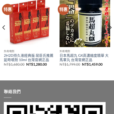
特惠
特惠
外用噴劑
外用噴劑
2H2D持久液經典版 屈臣氏推薦
日本馬超丸 GX高濃縮度精華 大
延時噴劑 10ml 台灣官網正品
馬睪丸 台灣官網正品
原
目
原
目
NT$
1,680.00
NT$
1,280.00
NT$
1,799.00
NT$
1,459.00
始
前
始
前
價
價
價
價
格：
格：
格：
格：
NT$1,680.00。
NT$1,280.00。
NT$1,799.00。
NT$1,
9.00。
聯絡我們