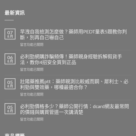
最新資訊
早洩自我檢測怎麼做？藥師用PEDT量表5題教你判
07
8 月
斷，別再自己嚇自己
在
留言功能已關閉
〈早
洩
必利勁網購詐騙頻傳！藥師親身經驗拆解假貨手
06
自
8 月
法，教你4招安全買到正品
我
在
留言功能已關閉
檢
〈必
測
利
怎
壯陽藥推薦ptt：藥師親測比較威而鋼、犀利士、必
05
勁
麼
8 月
利勁與雙效藥，哪種最適合你？
網
做？
在
留言功能已關閉
購
藥
〈壯
詐
師
陽
騙
必利勁價格多少？藥師公開行情：dcard網友最常問
05
用
藥
頻
8 月
的價錢與購買管道一次講清楚
PEDT
推
傳！
量
在
留言功能已關閉
薦
藥
表
〈必
ptt：
師
5
利
藥
親
題
勁
商品標籤
師