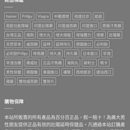
身
教
價
親
經
你
格
測
驗
判
多
比
拆
hamer
Priligy
Viagra
中藥調理
他達拉非
助勃
斷，
少？
較
解
別
藥
威
假
勃起功能障礙
印度壯陽藥
印度威而鋼
印度進口
原廠汗馬糖
再
師
而
貨
自
公
鋼、
台灣正品
噴劑
增大丸
增大增粗
增強體力
增硬
壯陽藥
手
己
開
犀
法，
嚇
行
天然草本
威而鋼
延時
延時持久
德國進口
必利勁
利
教
自
情：
士、
你
己〉
dcard
必利勁Priligy
悍馬糖
持久液
持久藥
日本進口
早洩
必
4
中
網
利
招
早洩治療
樂威壯
正品汗馬糖
海狗丸
犀利士
瑪卡
友
勁
安
最
與
全
男性保健
精胺酸
美國進口
補腎
西地那非
達泊西汀
常
雙
買
問
效
到
陽痿
雙效威而鋼
雙效片
的
藥，
正
價
哪
品〉
錢
種
中
與
最
購物保障
購
適
買
合
管
你？〉
本站所販賣的所有產品為百分百正品，假一賠十！為廣大男
道
中
一
性朋友提供正品有效的壯陽延時保健品。凡通過本站訂購產
次