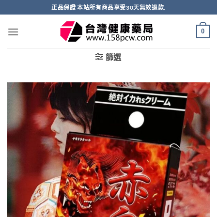
跳
正品保證 本站所有商品享受30天無效退款.
轉
至
0
內
容
篩選