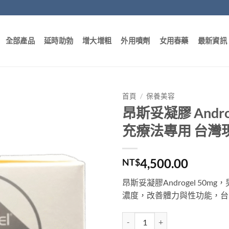
全部產品
延時助勃
增大增粗
外用噴劑
女用春藥
最新資訊
首頁
/
保養美容
昂斯妥凝膠 Andro
充療法專用 台灣
4,500.00
NT$
昂斯妥凝膠Androgel 5
濃度，改善體力與性功能，台
昂斯妥凝膠 Androgel 50mg