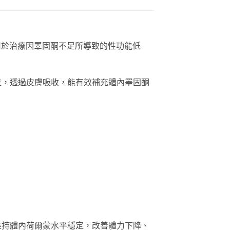
，適用於治療因睪固酮不足所導致的性功能低
位，透過皮膚吸收，能有效補充體內睪固酮
維持體內荷爾蒙水平穩定，改善體力下降、