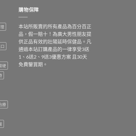
購物保障
本站所販賣的所有產品為百分百正
調理
品，假一賠十！為廣大男性朋友提
供正品有效的壯陽延時保健品。凡
進口
通過本站訂購產品的一律享受3送
1、6送2、9送3優惠方案 且30天
免費鑒賞期。
增硬
時
治療
酸