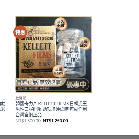
特惠
壯陽藥
助勃
韓國奇力片 KELLETT FILMS 日韓虎王
0粒
男性口服壯陽 助勃增硬延時 無副作用
台灣官網正品
原
目
NT$
1,500.00
NT$
1,250.00
始
前
價
價
格：
格：
00.00。
NT$1,500.00。
NT$1,250.00。