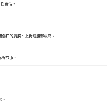
男性自信。
無傷口的肩膀、上臂或腹部
皮膚。
再穿衣服。
師。