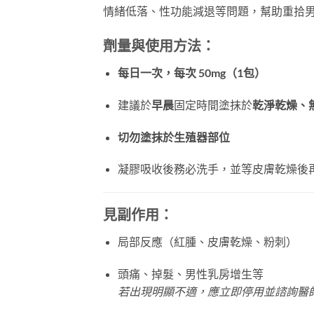
情緒低落、性功能減退等問題，幫助重拾
劑量與使用方法：
每日一次，每次 50mg（1包）
建議於
早晨
固定時間塗抹於
乾淨乾燥、
切勿塗抹於生殖器部位
凝膠吸收後務必洗手，並等皮膚乾燥後
見副作用：
局部反應（紅腫、皮膚乾燥、粉刺）
頭痛、掉髮、男性乳房增生等
若出現明顯不適，應立即停用並諮詢醫