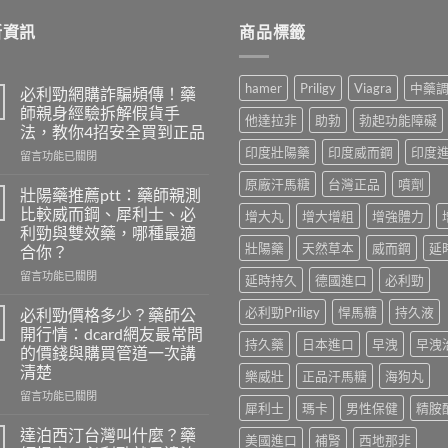
新資訊
商品標籤
hamer
Priligy
Viagra
中藥
必利勁網購詐騙頻傳！藥
師親身經驗拆解假貨手
他達拉非
助勃
勃起功能障礙
法，教你4招安全買到正品
印度壯陽藥
印度威而鋼
印度
在
留言功能已關閉
〈必
原廠汗馬糖
台灣正品
噴劑
利
壯陽藥推薦ptt：藥師親測
勁
比較威而鋼、犀利士、必
增大丸
增大增粗
增強體力
網
利勁與雙效藥，哪種最適
購
壯陽藥
天然草本
威而鋼
延
合你？
詐
騙
在
留言功能已關閉
延時持久
德國進口
必利勁
頻
〈壯
傳！
陽
必利勁Priligy
悍馬糖
持久液
必利勁價格多少？藥師公
藥
藥
開行情：dcard網友最常問
師
推
持久藥
日本進口
早洩
早洩
的價錢與購買管道一次講
親
薦
清楚
樂威壯
正品汗馬糖
海狗丸
身
ptt：
經
藥
在
留言功能已關閉
犀利士
瑪卡
男性保健
精胺
驗
師
〈必
拆
親
利
達泊西汀台灣叫什麼？藥
美國進口
補腎
西地那非
解
測
勁