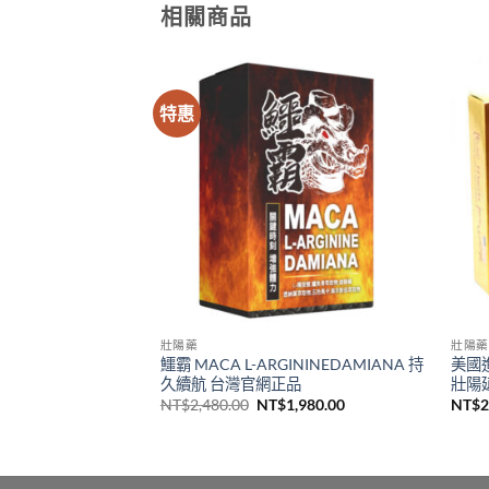
相關商品
特惠
壯陽藥
壯陽藥
男性問題|台灣申甲出
鱷霸 MACA L-ARGININEDAMIANA 持
美國進
用|男性保養保健| 台
久續航 台灣官網正品
壯陽
原
目
NT$
2,480.00
NT$
1,980.00
NT$
2
始
前
價
$
5,200.00
價
價
格
格：
格：
範
NT$2,480.00。
NT$1,980.00。
圍：
NT$1,800.00