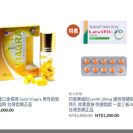
特惠
增大增粗
口金偉哥 Gold Viagra 男性助勃
印度樂威壯Levifil-20mg 速效增硬
延時 台灣官網正品
持久 效果直接 快速勃起 一盒三板3
台灣官網正品
,000.00
原
目
NT$
1,800.00
NT$
1,200.00
始
前
價
價
格：
格：
NT$1,800.00。
NT$1,2