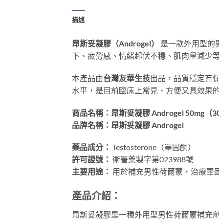
描述
昂斯妥凝膠（Androgel）
是一款外用型的男
下、疲勞感、情緒起伏不穩、肌肉量減少
本產品由
台灣友華生技
出品，品質穩定有
水平，是目前臨床上常見、方便又具效果
商品名稱：昂斯妥凝膠 Androgel 50mg（
品牌名稱：昂斯妥凝膠 Androgel
藥品成分：
Testosterone（睪固酮）
許可證號：
衛署藥製字第023988號
主要用途：
用於補充男性荷爾蒙，治療睪
產品介紹：
昂斯妥凝膠是一種外用型男性荷爾蒙補充