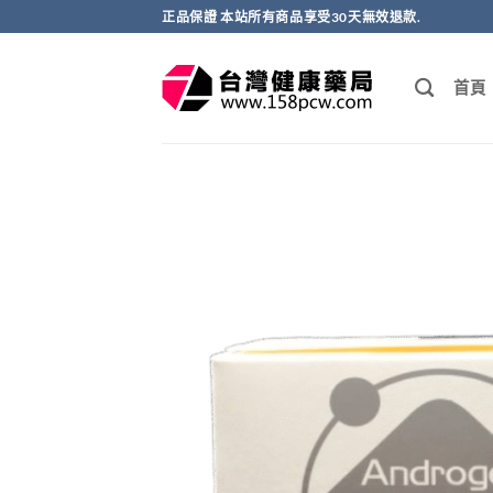
跳
正品保證 本站所有商品享受30天無效退款.
轉
至
首頁
內
容