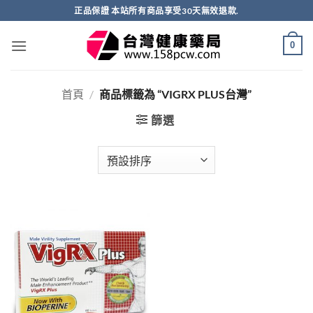
跳
正品保證 本站所有商品享受30天無效退款.
轉
至
0
內
容
首頁
/
商品標籤為 “VIGRX PLUS台灣”
篩選