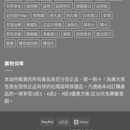
勁
價
哪
師
天然草本
威而鋼
延時
延時持久
德國進口
必利勁
就
錢
種
解
是
與
最
析
必利勁Priligy
悍馬糖
持久液
持久藥
日本進口
早洩
達
購
適
台
泊
買
合
早洩治療
樂威壯
正品汗馬糖
海狗丸
犀利士
瑪卡
灣
西
管
你？〉
購
汀，
道
中
男性保健
精胺酸
美國進口
補腎
西地那非
達泊西汀
買
劑
一
管
量
次
陽痿
雙效威而鋼
雙效片
道
與
講
與
購
清
正
買
楚〉
品
管
中
購物保障
哪
道
裡
一
買〉
次
本站所販賣的所有產品為百分百正品，假一賠十！為廣大男
中
搞
懂〉
性朋友提供正品有效的壯陽延時保健品。凡通過本站訂購產
中
品的一律享受3送1、6送2、9送3優惠方案 且30天免費鑒賞
期。
PayPal
Cash
Alipay
On