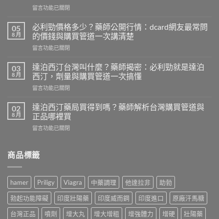
在
留言功能已關閉
〈壯
陽
必利勁價格多少？藥師公開行情：dcard網友最常問
05
藥
8 月
的價錢與購買管道一次講清楚
推
在
留言功能已關閉
薦
〈必
ptt：
利
藥
達泊西汀台灣叫什麼？藥師揭密：必利勁就是達泊
03
勁
師
8 月
西汀，劑量與購買管道一次搞懂
價
親
在
留言功能已關閉
格
測
〈達
多
比
泊
少？
達泊西汀藥局買得到嗎？藥師解析台灣購買管道與
02
較
西
藥
8 月
正品哪裡買
威
汀
師
而
在
留言功能已關閉
台
公
鋼、
〈達
灣
開
犀
泊
叫
行
利
西
商品標籤
什
情：
士、
汀
麼？
dcard
必
藥
藥
網
利
局
師
友
hamer
Priligy
Viagra
中藥調理
他達拉非
助勃
勁
買
揭
最
與
得
密：
常
勃起功能障礙
印度壯陽藥
印度威而鋼
印度進口
原廠汗馬糖
雙
到
必
問
效
嗎？
利
台灣正品
噴劑
增大丸
增大增粗
增強體力
增硬
壯陽藥
的
藥，
藥