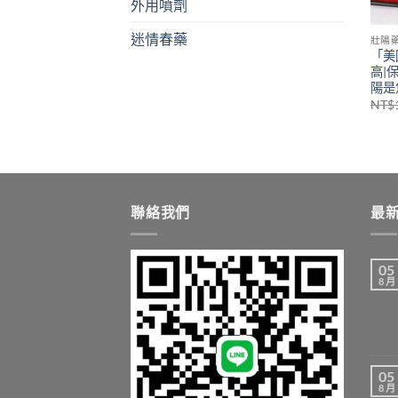
外用噴劑
迷情春藥
壯陽
「美
高|
陽是
NT$
聯絡我們
最
05
8 月
05
8 月