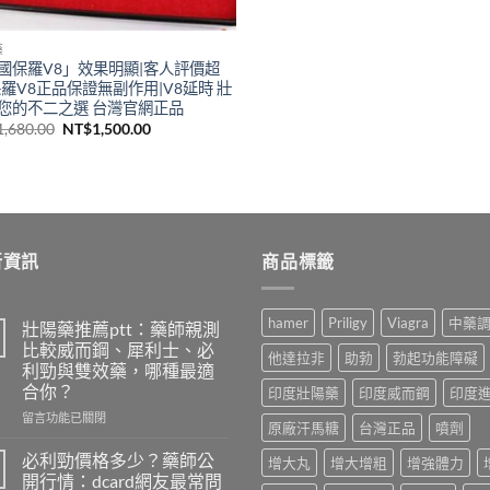
藥
國保羅V8」效果明顯|客人評價超
保羅V8正品保證無副作用|V8延時 壯
您的不二之選 台灣官網正品
原
目
1,680.00
NT$
1,500.00
始
前
價
價
格：
格：
NT$1,680.00。
NT$1,500.00。
新資訊
商品標籤
hamer
Priligy
Viagra
中藥
壯陽藥推薦ptt：藥師親測
比較威而鋼、犀利士、必
他達拉非
助勃
勃起功能障礙
利勁與雙效藥，哪種最適
合你？
印度壯陽藥
印度威而鋼
印度
在
留言功能已關閉
原廠汗馬糖
台灣正品
噴劑
〈壯
陽
必利勁價格多少？藥師公
增大丸
增大增粗
增強體力
藥
開行情：dcard網友最常問