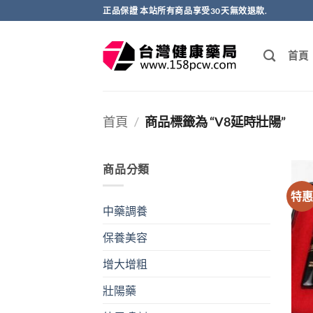
跳
正品保證 本站所有商品享受30天無效退款.
轉
至
首頁
內
容
首頁
/
商品標籤為 “V8延時壯陽”
商品分類
特
中藥調養
保養美容
增大增粗
壯陽藥