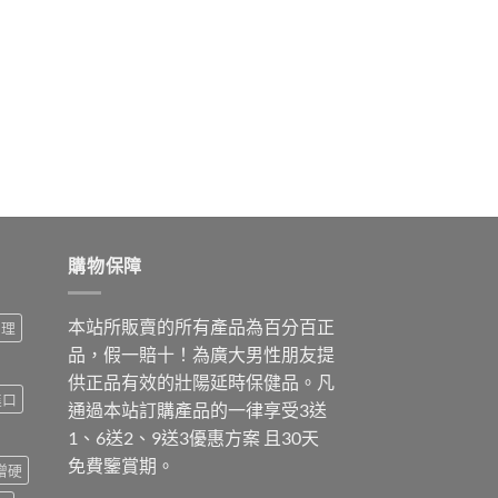
購物保障
本站所販賣的所有產品為百分百正
調理
品，假一賠十！為廣大男性朋友提
供正品有效的壯陽延時保健品。凡
進口
通過本站訂購產品的一律享受3送
1、6送2、9送3優惠方案 且30天
免費鑒賞期。
增硬