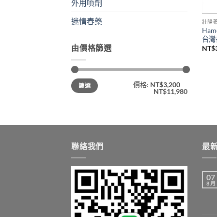
外用噴劑
迷情春藥
壯陽
Ha
台灣
由價格篩選
NT$
最
最
價格:
NT$3,200
—
篩選
低
高
NT$11,980
價
價
格
格
聯絡我們
最
07
8 月