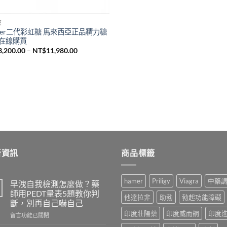
藥
mer二代彩虹糖 馬來西亞正品精力糖
在線購買
價
3,200.00
–
NT$
11,980.00
格
範
圍：
NT$3,200.00
到
NT$11,980.00
新資訊
商品標籤
hamer
Priligy
Viagra
中藥
早洩自我檢測怎麼做？藥
師用PEDT量表5題教你判
他達拉非
助勃
勃起功能障礙
斷，別再自己嚇自己
印度壯陽藥
印度威而鋼
印度
在
留言功能已關閉
〈早