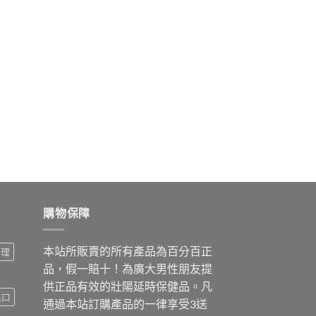
購物保障
本站所販賣的所有產品為百分百正
調理
品，假一賠十！為廣大男性朋友提
供正品有效的壯陽延時保健品。凡
進口
通過本站訂購產品的一律享受3送