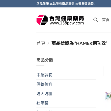
跳
正品保證 本站所有商品享受30天無效退款.
轉
至
首頁
內
容
首頁
/
商品標籤為 “HAMER糖功效”
商品分類
中藥調養
保養美容
增大增粗
壯陽藥