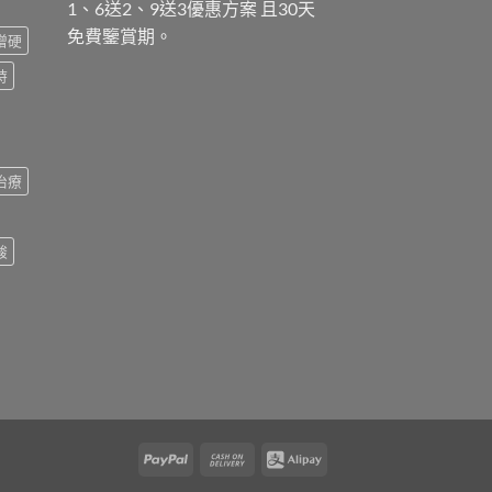
1、6送2、9送3優惠方案 且30天
免費鑒賞期。
增硬
時
治療
酸
PayPal
Cash
Alipay
On