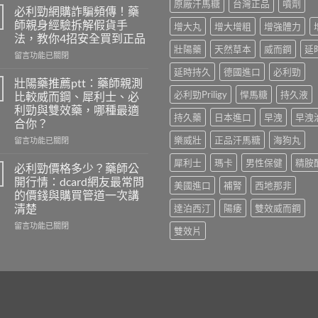
原廠汗馬糖
台灣正品
噴劑
洩
必利勁網購詐騙頻傳！藥
自
師親身經驗拆解假貨手
增大丸
增大增粗
增強體力
我
法，教你4招安全買到正品
檢
壯陽藥
天然草本
威而鋼
延
在
測
留言功能已關閉
〈必
怎
延時持久
德國進口
必利勁
利
麼
壯陽藥推薦ptt：藥師親測
勁
做？
必利勁Priligy
悍馬糖
持久液
比較威而鋼、犀利士、必
網
藥
利勁與雙效藥，哪種最適
購
師
持久藥
日本進口
早洩
早洩
合你？
詐
用
騙
樂威壯
正品汗馬糖
海狗丸
PEDT
在
留言功能已關閉
頻
量
〈壯
犀利士
瑪卡
男性保健
精胺
傳！
表
陽
必利勁價格多少？藥師公
藥
5
藥
開行情：dcard網友最常問
美國進口
補腎
西地那非
師
題
推
的價錢與購買管道一次講
親
教
薦
清楚
達泊西汀
陽痿
雙效威而鋼
身
你
ptt：
經
判
藥
在
留言功能已關閉
雙效片
驗
斷，
師
〈必
拆
別
親
利
解
再
測
勁
假
自
比
價
貨
己
較
格
手
嚇
威
多
法，
自
而
少？