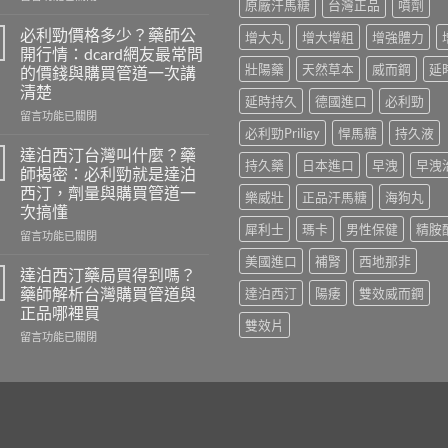
原廠汗馬糖
台灣正品
噴劑
〈壯
陽
必利勁價格多少？藥師公
增大丸
增大增粗
增強體力
藥
開行情：dcard網友最常問
推
壯陽藥
天然草本
威而鋼
延
的價錢與購買管道一次講
薦
清楚
ptt：
延時持久
德國進口
必利勁
藥
在
留言功能已關閉
師
〈必
必利勁Priligy
悍馬糖
持久液
親
利
達泊西汀台灣叫什麼？藥
持久藥
日本進口
早洩
早洩
測
勁
師揭密：必利勁就是達泊
比
價
西汀，劑量與購買管道一
樂威壯
正品汗馬糖
海狗丸
較
格
次搞懂
威
多
犀利士
瑪卡
男性保健
精胺
而
少？
在
留言功能已關閉
鋼、
藥
〈達
美國進口
補腎
西地那非
犀
師
泊
達泊西汀藥局買得到嗎？
利
公
西
藥師解析台灣購買管道與
達泊西汀
陽痿
雙效威而鋼
士、
開
汀
正品哪裡買
必
行
台
雙效片
利
情：
在
灣
留言功能已關閉
勁
dcard
〈達
叫
與
網
泊
什
雙
友
西
麼？
效
最
汀
藥
藥，
常
藥
師
哪
問
局
揭