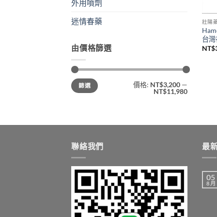
外用噴劑
迷情春藥
壯陽
Ha
台灣
由價格篩選
NT$
最
最
價格:
NT$3,200
—
篩選
低
高
NT$11,980
價
價
格
格
聯絡我們
最
05
8 月