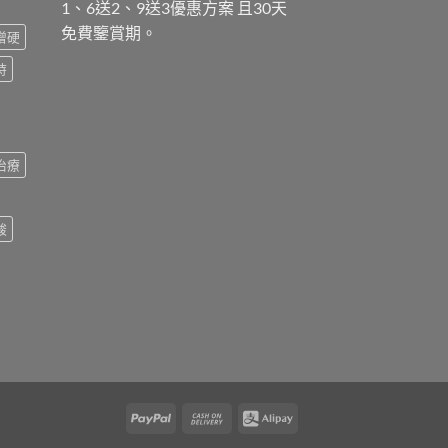
1、6送2、9送3優惠方案 且30天
免費鑒賞期。
增硬
時
治療
酸
PayPal
Cash
Alipay
On