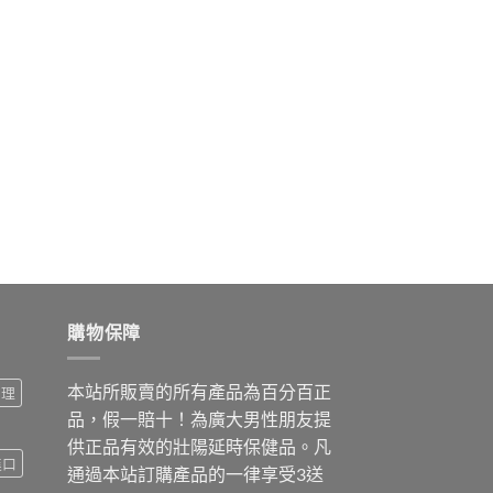
購物保障
本站所販賣的所有產品為百分百正
調理
品，假一賠十！為廣大男性朋友提
供正品有效的壯陽延時保健品。凡
進口
通過本站訂購產品的一律享受3送