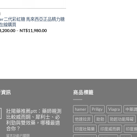
藥
mer二代彩虹糖 馬來西亞正品精力糖
在線購買
價
3,200.00
–
NT$
11,980.00
格
範
圍：
NT$3,200.00
到
NT$11,980.00
新資訊
商品標籤
hamer
Priligy
Viagra
中藥
壯陽藥推薦ptt：藥師親測
比較威而鋼、犀利士、必
他達拉非
助勃
勃起功能障礙
利勁與雙效藥，哪種最適
合你？
印度壯陽藥
印度威而鋼
印度
在
留言功能已關閉