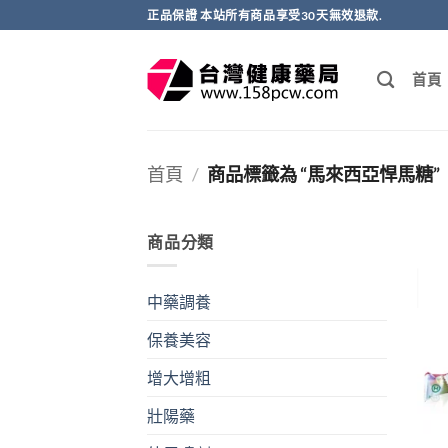
跳
正品保證 本站所有商品享受30天無效退款.
轉
至
首頁
內
容
首頁
/
商品標籤為 “馬來西亞悍馬糖”
商品分類
中藥調養
保養美容
增大增粗
壯陽藥