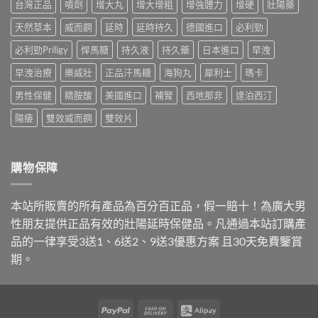
利
台灣正品
噴劑
增大丸
增大增粗
增強體力
增硬
壯陽藥
的
藥，
藥
勁
價
哪
師
天然草本
威而鋼
延時
延時持久
德國進口
必利勁
就
錢
種
解
是
與
最
析
必利勁Priligy
悍馬糖
持久液
持久藥
日本進口
早洩
達
購
適
台
泊
買
合
早洩治療
樂威壯
正品汗馬糖
海狗丸
犀利士
瑪卡
灣
西
管
你？〉
購
汀，
道
中
男性保健
精胺酸
美國進口
補腎
西地那非
達泊西汀
買
劑
一
管
量
次
陽痿
雙效威而鋼
雙效片
道
與
講
與
購
清
正
買
楚〉
品
管
中
購物保障
哪
道
裡
一
買〉
次
本站所販賣的所有產品為百分百正品，假一賠十！為廣大男
中
搞
懂〉
性朋友提供正品有效的壯陽延時保健品。凡通過本站訂購產
中
品的一律享受3送1、6送2、9送3優惠方案 且30天免費鑒賞
期。
PayPal
Cash
Alipay