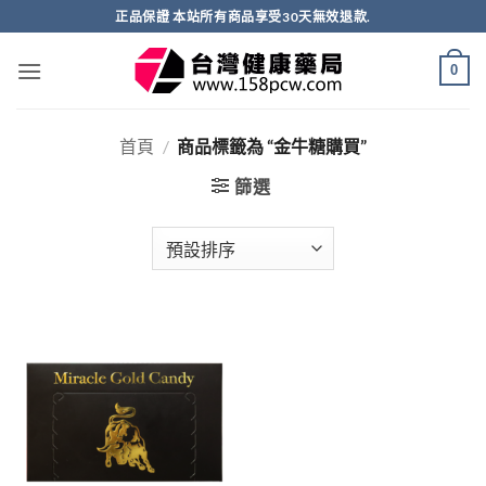
跳
正品保證 本站所有商品享受30天無效退款.
轉
至
0
內
容
首頁
/
商品標籤為 “金牛糖購買”
篩選