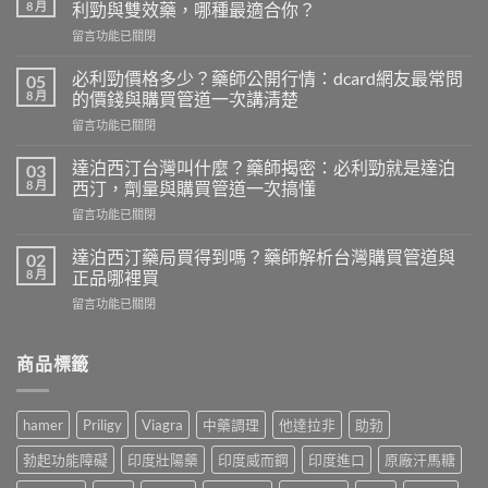
8 月
利勁與雙效藥，哪種最適合你？
在
留言功能已關閉
〈壯
陽
必利勁價格多少？藥師公開行情：dcard網友最常問
05
藥
8 月
的價錢與購買管道一次講清楚
推
在
留言功能已關閉
薦
〈必
ptt：
利
藥
達泊西汀台灣叫什麼？藥師揭密：必利勁就是達泊
03
勁
師
8 月
西汀，劑量與購買管道一次搞懂
價
親
在
留言功能已關閉
格
測
〈達
多
比
泊
少？
達泊西汀藥局買得到嗎？藥師解析台灣購買管道與
02
較
西
藥
8 月
正品哪裡買
威
汀
師
而
在
留言功能已關閉
台
公
鋼、
〈達
灣
開
犀
泊
叫
行
利
西
商品標籤
什
情：
士、
汀
麼？
dcard
必
藥
藥
網
利
局
師
友
hamer
Priligy
Viagra
中藥調理
他達拉非
助勃
勁
買
揭
最
與
得
密：
常
勃起功能障礙
印度壯陽藥
印度威而鋼
印度進口
原廠汗馬糖
雙
到
必
問
效
嗎？