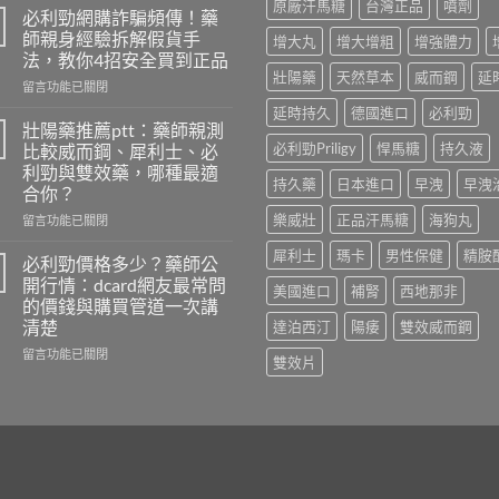
原廠汗馬糖
台灣正品
噴劑
洩
必利勁網購詐騙頻傳！藥
自
師親身經驗拆解假貨手
增大丸
增大增粗
增強體力
我
法，教你4招安全買到正品
檢
壯陽藥
天然草本
威而鋼
延
在
測
留言功能已關閉
〈必
怎
延時持久
德國進口
必利勁
利
麼
壯陽藥推薦ptt：藥師親測
勁
做？
必利勁Priligy
悍馬糖
持久液
比較威而鋼、犀利士、必
網
藥
利勁與雙效藥，哪種最適
購
師
持久藥
日本進口
早洩
早洩
合你？
詐
用
騙
樂威壯
正品汗馬糖
海狗丸
PEDT
在
留言功能已關閉
頻
量
〈壯
犀利士
瑪卡
男性保健
精胺
傳！
表
陽
必利勁價格多少？藥師公
藥
5
藥
開行情：dcard網友最常問
美國進口
補腎
西地那非
師
題
推
的價錢與購買管道一次講
親
教
薦
清楚
達泊西汀
陽痿
雙效威而鋼
身
你
ptt：
經
判
藥
在
留言功能已關閉
雙效片
驗
斷，
師
〈必
拆
別
親
利
解
再
測
勁
假
自
比
價
貨
己
較
格
手
嚇
威
多
法，
自
而
少？