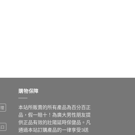
購物保障
本站所販賣的所有產品為百分百正
調理
品，假一賠十！為廣大男性朋友提
供正品有效的壯陽延時保健品。凡
進口
通過本站訂購產品的一律享受3送