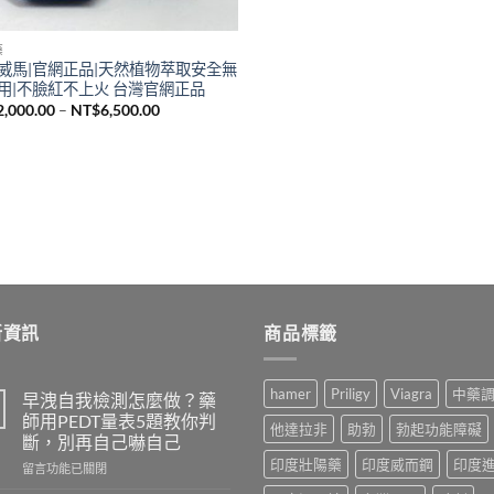
藥
威馬|官網正品|天然植物萃取安全無
用|不臉紅不上火 台灣官網正品
價
2,000.00
–
NT$
6,500.00
格
範
圍：
NT$2,000.00
到
NT$6,500.00
新資訊
商品標籤
hamer
Priligy
Viagra
中藥
早洩自我檢測怎麼做？藥
師用PEDT量表5題教你判
他達拉非
助勃
勃起功能障礙
斷，別再自己嚇自己
印度壯陽藥
印度威而鋼
印度
在
留言功能已關閉
〈早