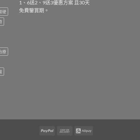
1、6送2、9送3優惠方案 且30天
免費鑒賞期。
增硬
時
治療
酸
PayPal
Cash
Alipay
On