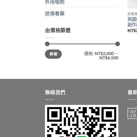
外用噴劑
迷情春藥
壯陽
英國
副作
由價格篩選
NT$
最
最
價格:
NT$2,000
—
篩選
低
高
NT$6,500
價
價
格
格
聯絡我們
最
07
8 月