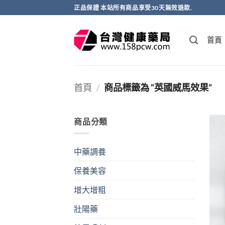
跳
正品保證 本站所有商品享受30天無效退款.
轉
至
首頁
內
容
首頁
/
商品標籤為 “英國威馬效果”
商品分類
中藥調養
保養美容
增大增粗
壯陽藥