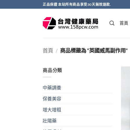
跳
正品保證 本站所有商品享受30天無效退款.
轉
至
首頁
內
容
首頁
/
商品標籤為 “英國威馬副作用”
商品分類
中藥調養
保養美容
增大增粗
壯陽藥