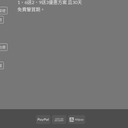
1、6送2、9送3優惠方案 且30天
免費鑒賞期。
增硬
時
治療
酸
PayPal
Cash
Alipay
On