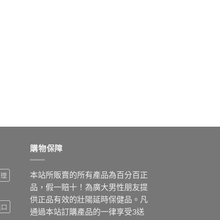
購物保障
本站所販賣的所有產品為百分百正
調理
品，假一賠十！為廣大男性朋友提
供正品有效的壯陽延時保健品。凡
進口
通過本站訂購產品的一律享受3送