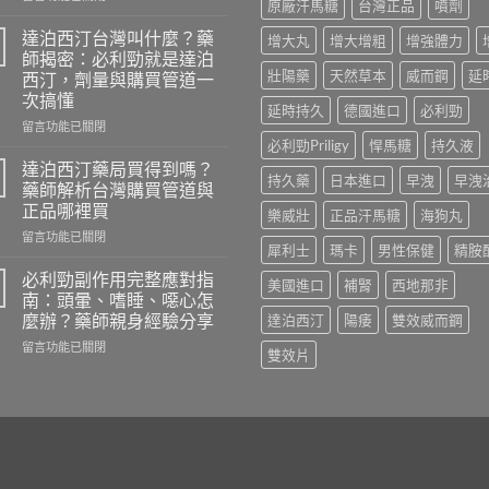
原廠汗馬糖
台灣正品
噴劑
〈必
利
達泊西汀台灣叫什麼？藥
增大丸
增大增粗
增強體力
勁
師揭密：必利勁就是達泊
價
壯陽藥
天然草本
威而鋼
延
西汀，劑量與購買管道一
格
次搞懂
多
延時持久
德國進口
必利勁
少？
在
留言功能已關閉
藥
〈達
必利勁Priligy
悍馬糖
持久液
師
泊
達泊西汀藥局買得到嗎？
持久藥
日本進口
早洩
早洩
公
西
藥師解析台灣購買管道與
開
汀
正品哪裡買
樂威壯
正品汗馬糖
海狗丸
行
台
情：
在
灣
留言功能已關閉
犀利士
瑪卡
男性保健
精胺
dcard
〈達
叫
網
泊
什
必利勁副作用完整應對指
美國進口
補腎
西地那非
友
西
麼？
南：頭暈、嗜睡、噁心怎
最
汀
藥
麼辦？藥師親身經驗分享
達泊西汀
陽痿
雙效威而鋼
常
藥
師
在
問
局
留言功能已關閉
揭
雙效片
〈必
的
買
密：
利
價
得
必
勁
錢
到
利
副
與
嗎？
勁
作
購
藥
就
用
買
師
是
完
管
解
達