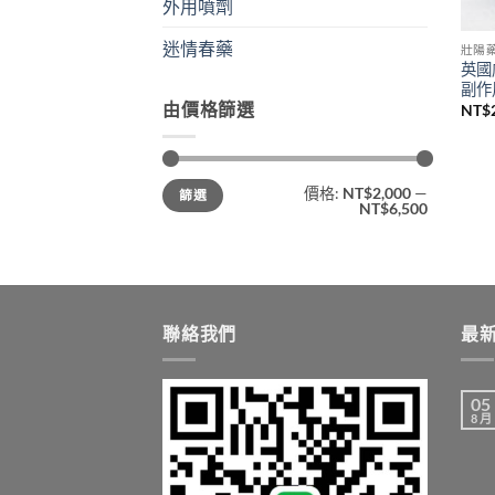
外用噴劑
迷情春藥
壯陽
英國
副作
由價格篩選
NT$
最
最
價格:
NT$2,000
—
篩選
低
高
NT$6,500
價
價
格
格
聯絡我們
最
05
8 月