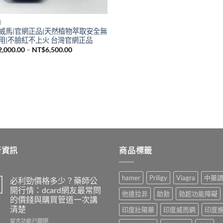
藥
威馬|官網正品|天然植物萃取安全無
用|不臉紅不上火 台灣官網正品
價
2,000.00
–
NT$
6,500.00
格
範
圍：
NT$2,000.00
到
NT$6,500.00
新資訊
商品標籤
hamer
Priligy
Viagra
中藥
必利勁價格多少？藥師公
開行情：dcard網友最常問
他達拉非
助勃
勃起功能障礙
的價錢與購買管道一次講
清楚
印度壯陽藥
印度威而鋼
印度
在
留言功能已關閉