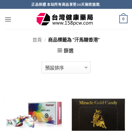
跳
正品保證 本站所有商品享受30天無效退款.
轉
至
0
內
容
首頁
/
商品標籤為 “汗馬糖香港”
篩選