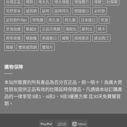
驗
台灣正品
噴劑
增大丸
增大增粗
增強體力
增硬
壯陽藥
判
第
比
拆
斷，
一
較
天然草本
威而鋼
延時
延時持久
德國進口
必利勁
解
別
次
威
假
再
買
而
必利勁Priligy
悍馬糖
持久液
持久藥
日本進口
早洩
貨
自
不
鋼、
手
己
踩
早洩治療
樂威壯
正品汗馬糖
海狗丸
犀利士
瑪卡
犀
法，
嚇
雷〉
利
教
自
中
男性保健
精胺酸
美國進口
補腎
西地那非
達泊西汀
士、
你
己〉
必
4
中
陽痿
雙效威而鋼
雙效片
利
招
勁
安
與
全
雙
買
購物保障
效
到
藥，
正
哪
品〉
本站所販賣的所有產品為百分百正品，假一賠十！為廣大男
種
中
最
性朋友提供正品有效的壯陽延時保健品。凡通過本站訂購產
適
品的一律享受3送1、6送2、9送3優惠方案 且30天免費鑒賞
合
你？〉
期。
中
PayPal
Cash
Alipay