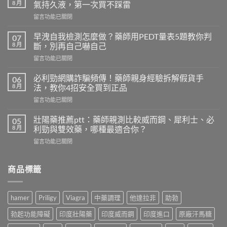
8 月
氣持久液，第一次買不踩雷
在
留言功能已關閉
〈持
久
早洩自我檢測怎麼做？藥師用PEDT量表5題教你判
07
液
8 月
斷，別再自己嚇自己
推
在
留言功能已關閉
薦
〈早
dcard
洩
熱
必利勁網購詐騙頻傳！藥師親身經驗拆解假貨手
06
自
門
8 月
法，教你4招安全買到正品
我
款
在
留言功能已關閉
檢
實
〈必
測
測：
利
怎
壯陽藥推薦ptt：藥師親測比較威而鋼、犀利士、必
05
藥
勁
麼
8 月
利勁與雙效藥，哪種最適合你？
師
網
做？
誠
在
留言功能已關閉
購
藥
實
〈壯
詐
師
評
陽
騙
用
比
藥
商品標籤
頻
PEDT
5
推
傳！
量
款
薦
藥
表
人
ptt：
師
5
hamer
Priligy
Viagra
中藥調理
他達拉非
助勃
氣
藥
親
題
持
師
身
教
勃起功能障礙
印度壯陽藥
印度威而鋼
印度進口
原廠汗馬糖
久
親
經
你
液，
測