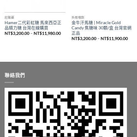
壯陽藥
外用噴劑
Hamer二代彩虹糖 馬來西亞正
金牛汗馬糖 | Miracle Gold
品精力糖 台灣在線購買
Candy 焦糖味 30顆/盒 台灣官網
正品
價
NT$
3,200.00
–
NT$
11,980.00
格
價
NT$
3,200.00
–
NT$
11,900.00
範
格
圍：
範
NT$3,200.00
圍：
到
NT$3
NT$11,980.00
到
NT$1
聯絡我們