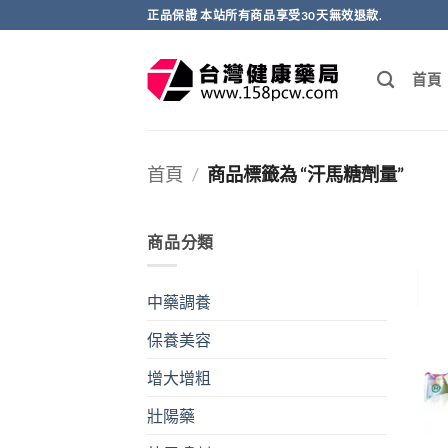
跳
正品保證 本站所有商品享受30天無效退款.
轉
至
首頁
內
容
首頁
/
商品標籤為 “汗馬糖劑量”
商品分類
中藥調養
保養美容
增大增粗
壯陽藥