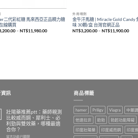
藥
外用噴劑
mer二代彩虹糖 馬來西亞正品精力糖
金牛汗馬糖 | Miracle Gold Candy
在線購買
味 30顆/盒 台灣官網正品
價
價
3,200.00
–
NT$
11,980.00
NT$
3,200.00
–
NT$
11,900.00
格
格
範
範
圍：
圍：
NT$3,200.00
NT$3
到
到
NT$11,980.00
NT$
新資訊
商品標籤
hamer
Priligy
Viagra
中藥
壯陽藥推薦ptt：藥師親測
比較威而鋼、犀利士、必
他達拉非
助勃
勃起功能障礙
利勁與雙效藥，哪種最適
合你？
印度壯陽藥
印度威而鋼
印度
在
留言功能已關閉