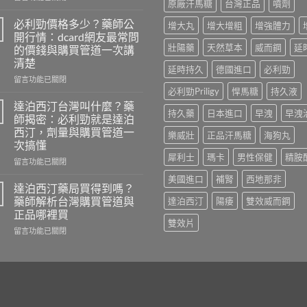
原廠汗馬糖
台灣正品
噴劑
〈壯
陽
必利勁價格多少？藥師公
增大丸
增大增粗
增強體力
藥
開行情：dcard網友最常問
推
壯陽藥
天然草本
威而鋼
延
的價錢與購買管道一次講
薦
清楚
ptt：
延時持久
德國進口
必利勁
藥
在
留言功能已關閉
師
〈必
必利勁Priligy
悍馬糖
持久液
親
利
達泊西汀台灣叫什麼？藥
持久藥
日本進口
早洩
早洩
測
勁
師揭密：必利勁就是達泊
比
價
西汀，劑量與購買管道一
樂威壯
正品汗馬糖
海狗丸
較
格
次搞懂
威
多
犀利士
瑪卡
男性保健
精胺
而
少？
在
留言功能已關閉
鋼、
藥
〈達
美國進口
補腎
西地那非
犀
師
泊
達泊西汀藥局買得到嗎？
利
公
西
藥師解析台灣購買管道與
達泊西汀
陽痿
雙效威而鋼
士、
開
汀
正品哪裡買
必
行
台
雙效片
利
情：
在
灣
留言功能已關閉
勁
dcard
〈達
叫
與
網
泊
什
雙
友
西
麼？
效
最
汀
藥
藥，
常
藥
師
哪
問
局
揭