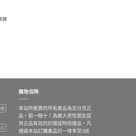
 焦糖
,200.00
11,900.00
購物保障
本站所販賣的所有產品為百分百正
調理
品，假一賠十！為廣大男性朋友提
供正品有效的壯陽延時保健品。凡
進口
通過本站訂購產品的一律享受3送