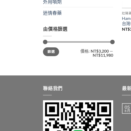
外用噴劑
迷情春藥
壯陽
Ha
台灣
由價格篩選
NT$
最
最
價格:
NT$3,200
—
篩選
低
高
NT$11,980
價
價
格
格
聯絡我們
最
05
8 月