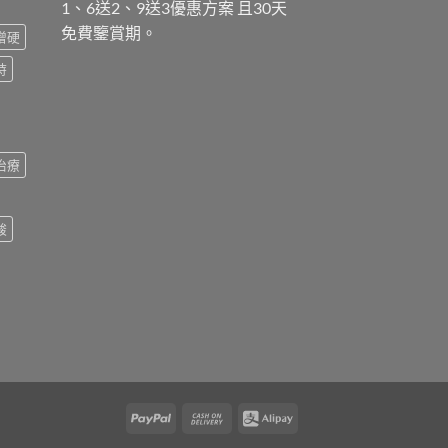
1、6送2、9送3優惠方案 且30天
免費鑒賞期。
增硬
時
治療
酸
PayPal
Cash
Alipay
On