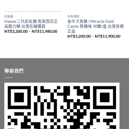
壯陽藥
外用噴劑
Hamer二代彩虹糖 馬來西亞正
金牛汗馬糖 | Miracle Gold
品精力糖 台灣在線購買
Candy 焦糖味 30顆/盒 台灣官網
正品
價
NT$
3,200.00
–
NT$
11,980.00
格
價
NT$
3,200.00
–
NT$
11,900.00
範
格
圍：
範
NT$3,200.00
圍：
到
NT$3
NT$11,980.00
到
NT$1
聯絡我們