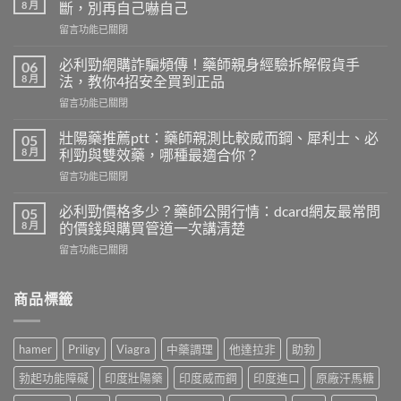
8 月
斷，別再自己嚇自己
在
留言功能已關閉
〈早
洩
必利勁網購詐騙頻傳！藥師親身經驗拆解假貨手
06
自
8 月
法，教你4招安全買到正品
我
在
留言功能已關閉
檢
〈必
測
利
怎
壯陽藥推薦ptt：藥師親測比較威而鋼、犀利士、必
05
勁
麼
8 月
利勁與雙效藥，哪種最適合你？
網
做？
在
留言功能已關閉
購
藥
〈壯
詐
師
陽
騙
必利勁價格多少？藥師公開行情：dcard網友最常問
05
用
藥
頻
8 月
的價錢與購買管道一次講清楚
PEDT
推
傳！
量
在
留言功能已關閉
薦
藥
表
〈必
ptt：
師
5
利
藥
親
題
勁
商品標籤
師
身
教
價
親
經
你
格
測
驗
判
多
比
拆
hamer
Priligy
Viagra
中藥調理
他達拉非
助勃
斷，
少？
較
解
別
藥
威
假
勃起功能障礙
印度壯陽藥
印度威而鋼
印度進口
原廠汗馬糖
再
師
而
貨
自
公