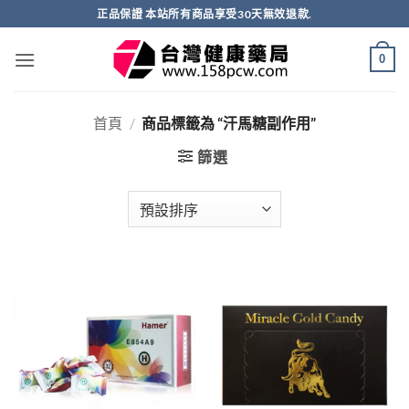
跳
正品保證 本站所有商品享受30天無效退款.
轉
至
0
內
容
首頁
/
商品標籤為 “汗馬糖副作用”
篩選