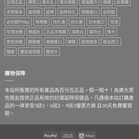
鋼、
台灣正品
噴劑
增大丸
增大增粗
增強體力
增硬
壯陽藥
手
己
開
犀
法，
嚇
行
天然草本
威而鋼
延時
延時持久
德國進口
必利勁
利
教
自
情：
士、
你
己〉
dcard
必利勁Priligy
悍馬糖
持久液
持久藥
日本進口
早洩
必
4
中
網
利
招
早洩治療
樂威壯
正品汗馬糖
海狗丸
犀利士
瑪卡
友
勁
安
最
與
全
男性保健
精胺酸
美國進口
補腎
西地那非
達泊西汀
常
雙
買
問
效
到
陽痿
雙效威而鋼
雙效片
的
藥，
正
價
哪
品〉
錢
種
中
與
最
購物保障
購
適
買
合
管
你？〉
本站所販賣的所有產品為百分百正品，假一賠十！為廣大男
道
中
一
性朋友提供正品有效的壯陽延時保健品。凡通過本站訂購產
次
品的一律享受3送1、6送2、9送3優惠方案 且30天免費鑒賞
講
清
期。
楚〉
中
PayPal
Cash
Alipay