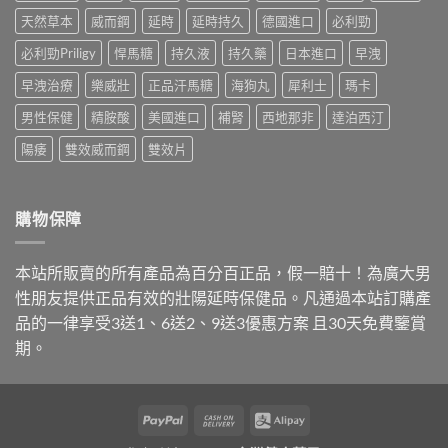
勁
價
哪
師
天然草本
威而鋼
延時
延時持久
德國進口
必利勁
就
錢
種
解
是
與
最
析
必利勁Priligy
悍馬糖
持久液
持久藥
日本進口
早洩
達
購
適
台
泊
買
合
早洩治療
樂威壯
正品汗馬糖
海狗丸
犀利士
瑪卡
灣
西
管
你？〉
購
汀，
道
中
男性保健
精胺酸
美國進口
補腎
西地那非
達泊西汀
買
劑
一
管
量
次
陽痿
雙效威而鋼
雙效片
道
與
講
與
購
清
正
買
楚〉
品
管
中
購物保障
哪
道
裡
一
買〉
次
本站所販賣的所有產品為百分百正品，假一賠十！為廣大男
中
搞
懂〉
性朋友提供正品有效的壯陽延時保健品。凡通過本站訂購產
中
品的一律享受3送1、6送2、9送3優惠方案 且30天免費鑒賞
期。
PayPal
Cash
Alipay
On