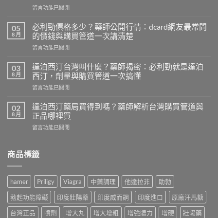
在
留言功能已關閉
〈壯
陽
必利勁價格多少？藥師公開行情：dcard網友最常問
05
藥
8 月
的價錢與購買管道一次講清楚
推
在
留言功能已關閉
薦
〈必
ptt：
利
藥
達泊西汀台灣叫什麼？藥師揭密：必利勁就是達泊
03
勁
師
8 月
西汀，劑量與購買管道一次搞懂
價
親
在
留言功能已關閉
格
測
〈達
多
比
泊
少？
達泊西汀藥局買得到嗎？藥師解析台灣購買管道與
02
較
西
藥
8 月
正品哪裡買
威
汀
師
而
在
留言功能已關閉
台
公
鋼、
〈達
灣
開
犀
泊
叫
行
利
西
商品標籤
什
情：
士、
汀
麼？
dcard
必
藥
藥
網
利
局
師
友
hamer
Priligy
Viagra
中藥調理
他達拉非
助勃
勁
買
揭
最
與
得
密：
常
勃起功能障礙
印度壯陽藥
印度威而鋼
印度進口
原廠汗馬糖
雙
到
必
問
效
嗎？
利
台灣正品
噴劑
增大丸
增大增粗
增強體力
增硬
壯陽藥
的
藥，
藥