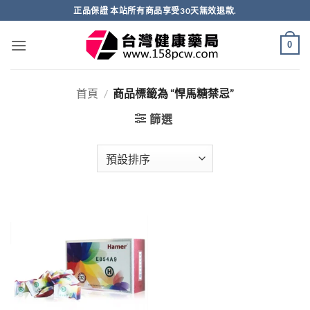
跳
正品保證 本站所有商品享受30天無效退款.
轉
至
0
內
容
首頁
/
商品標籤為 “悍馬糖禁忌”
篩選