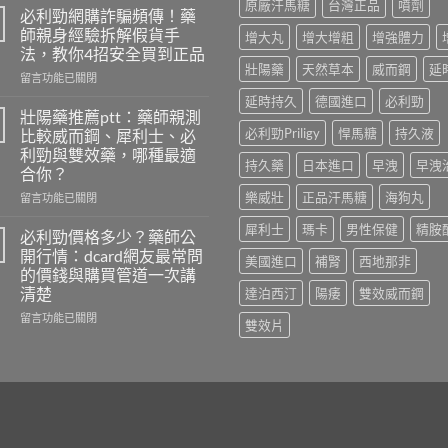
原廠汗馬糖
台灣正品
噴劑
洩
必利勁網購詐騙頻傳！藥
自
師親身經驗拆解假貨手
增大丸
增大增粗
增強體力
我
法，教你4招安全買到正品
檢
壯陽藥
天然草本
威而鋼
延
在
測
留言功能已關閉
〈必
怎
延時持久
德國進口
必利勁
利
麼
壯陽藥推薦ptt：藥師親測
勁
做？
必利勁Priligy
悍馬糖
持久液
比較威而鋼、犀利士、必
網
藥
利勁與雙效藥，哪種最適
購
師
持久藥
日本進口
早洩
早洩
合你？
詐
用
騙
樂威壯
正品汗馬糖
海狗丸
PEDT
在
留言功能已關閉
頻
量
〈壯
犀利士
瑪卡
男性保健
精胺
傳！
表
陽
必利勁價格多少？藥師公
藥
5
藥
開行情：dcard網友最常問
美國進口
補腎
西地那非
師
題
推
的價錢與購買管道一次講
親
教
薦
清楚
達泊西汀
陽痿
雙效威而鋼
身
你
ptt：
經
判
藥
在
留言功能已關閉
雙效片
驗
斷，
師
〈必
拆
別
親
利
解
再
測
勁
假
自
比
價
貨
己
較
格
手
嚇
威
多
法，
自
而
少？