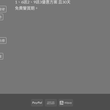
1、6送2、9送3優惠方案 且30天
免費鑒賞期。
增硬
時
治療
酸
PayPal
Cash
Alipay
On