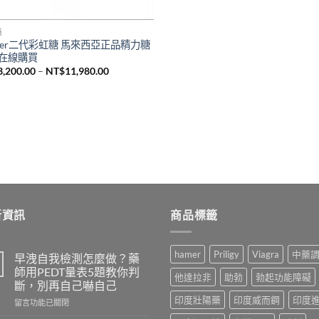
藥
mer二代彩虹糖 馬來西亞正品精力糖
在線購買
價
3,200.00
–
NT$
11,980.00
格
範
圍：
NT$3,200.00
到
NT$11,980.00
新資訊
商品標籤
hamer
Priligy
Viagra
中藥
早洩自我檢測怎麼做？藥
師用PEDT量表5題教你判
他達拉非
助勃
勃起功能障礙
斷，別再自己嚇自己
印度壯陽藥
印度威而鋼
印度
在
留言功能已關閉
〈早