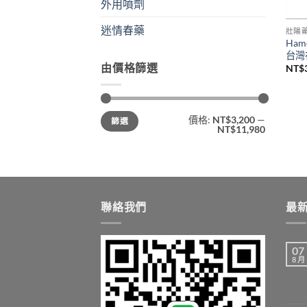
外用噴劑
迷情春藥
壯陽
Ha
台灣
由價格篩選
NT$
最
最
價格:
NT$3,200
—
篩選
低
高
NT$11,980
價
價
格
格
聯絡我們
最
07
8 月