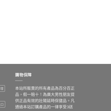
購物保障
本站所販賣的所有產品為百分百正
調理
品，假一賠十！為廣大男性朋友提
供正品有效的壯陽延時保健品。凡
進口
通過本站訂購產品的一律享受3送