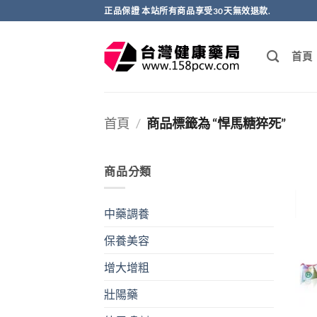
跳
正品保證 本站所有商品享受30天無效退款.
轉
至
首頁
內
容
首頁
/
商品標籤為 “悍馬糖猝死”
商品分類
中藥調養
保養美容
增大增粗
壯陽藥