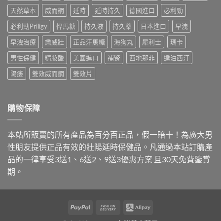
犀
法，
嚇
行
天然草本
威而鋼
延時
延時持久
德國進口
必利勁
利
教
自
情：
士、
你
己〉
dcard
必利勁Priligy
悍馬糖
持久液
持久藥
日本進口
早洩
必
4
中
網
利
招
早洩治療
樂威壯
正品汗馬糖
海狗丸
犀利士
瑪卡
友
勁
安
最
與
全
男性保健
精胺酸
美國進口
補腎
西地那非
達泊西汀
常
雙
買
問
效
到
陽痿
雙效威而鋼
雙效片
的
藥，
正
價
哪
品〉
錢
種
中
與
最
購物保障
購
適
買
合
管
你？〉
本站所販賣的所有產品為百分百正品，假一賠十！為廣大男
道
中
一
性朋友提供正品有效的壯陽延時保健品。凡通過本站訂購產
次
品的一律享受3送1、6送2、9送3優惠方案 且30天免費鑒賞
講
清
期。
楚〉
中
PayPal
Cash
Alipay
On