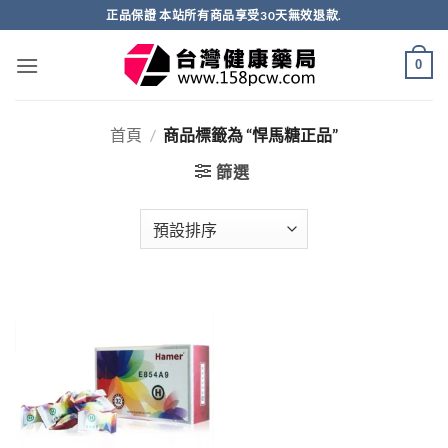
跳
正品保證 本站所有商品享受30天無效退款.
轉
至
0
內
容
首頁
/
商品標籤為 “悍馬糖正品”
篩選