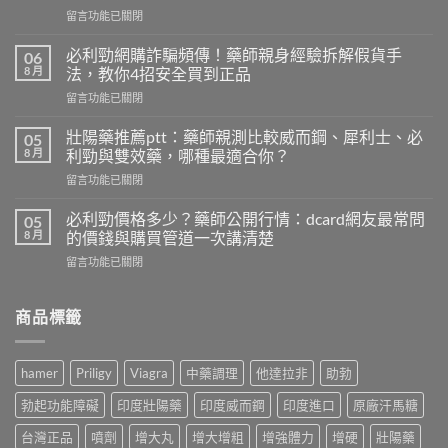
在
留言功能已關閉
〈早
洩
必利勁網購詐騙頻傳！藥師親身經驗拆解假貨手
06
自
8 月
法，教你4招安全買到正品
我
在
留言功能已關閉
檢
〈必
測
利
怎
壯陽藥推薦ptt：藥師親測比較威而鋼、犀利士、必
05
勁
麼
8 月
利勁與雙效藥，哪種最適合你？
網
做？
在
留言功能已關閉
購
藥
〈壯
詐
師
陽
騙
必利勁價格多少？藥師公開行情：dcard網友最常問
05
用
藥
頻
8 月
的價錢與購買管道一次講清楚
PEDT
推
傳！
量
在
留言功能已關閉
薦
藥
表
〈必
ptt：
師
5
利
藥
親
題
勁
商品標籤
師
身
教
價
親
經
你
格
測
驗
判
多
比
拆
hamer
Priligy
Viagra
中藥調理
他達拉非
助勃
斷，
少？
較
解
別
藥
威
假
勃起功能障礙
印度壯陽藥
印度威而鋼
印度進口
原廠汗馬糖
再
師
而
貨
自
公
鋼、
台灣正品
噴劑
增大丸
增大增粗
增強體力
增硬
壯陽藥
手
己
開