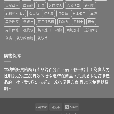
友
勁
安
揭
天然草本
威而鋼
延時
延時持久
德國進口
必利勁
最
與
全
密：
常
雙
買
必
必利勁Priligy
悍馬糖
持久液
持久藥
日本進口
早洩
問
效
到
利
的
藥，
正
早洩治療
樂威壯
正品汗馬糖
海狗丸
犀利士
瑪卡
勁
價
哪
品〉
就
錢
種
中
男性保健
精胺酸
美國進口
補腎
西地那非
達泊西汀
是
與
最
達
購
適
陽痿
雙效威而鋼
雙效片
泊
買
合
西
管
你？〉
汀，
道
中
劑
一
購物保障
量
次
與
講
購
清
本站所販賣的所有產品為百分百正品，假一賠十！為廣大男
買
楚〉
管
中
性朋友提供正品有效的壯陽延時保健品。凡通過本站訂購產
道
品的一律享受3送1、6送2、9送3優惠方案 且30天免費鑒賞
一
次
期。
搞
懂〉
中
PayPal
Cash
Alipay
On