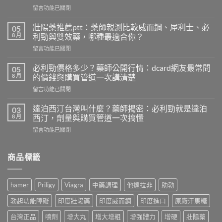
在
留言功能已關閉
〈必
利
壯陽藥推薦ptt：藥師親測比較威而鋼、犀利士、必
05
勁
8 月
利勁與雙效藥，哪種最適合你？
網
在
留言功能已關閉
購
〈壯
詐
陽
騙
必利勁價格多少？藥師公開行情：dcard網友最常問
05
藥
頻
8 月
的價錢與購買管道一次講清楚
推
傳！
在
留言功能已關閉
薦
藥
〈必
ptt：
師
利
藥
達泊西汀台灣叫什麼？藥師揭密：必利勁就是達泊
03
親
勁
師
8 月
西汀，劑量與購買管道一次搞懂
身
價
親
經
在
留言功能已關閉
格
測
驗
〈達
多
比
拆
泊
少？
較
解
西
商品標籤
藥
威
假
汀
師
而
貨
台
公
鋼、
手
灣
開
犀
hamer
Priligy
Viagra
中藥調理
他達拉非
助勃
法，
叫
行
利
教
什
情：
士、
勃起功能障礙
印度壯陽藥
印度威而鋼
印度進口
原廠汗馬糖
你
麼？
dcard
必
4
藥
網
台灣正品
噴劑
增大丸
增大增粗
增強體力
增硬
壯陽藥
利
招
師