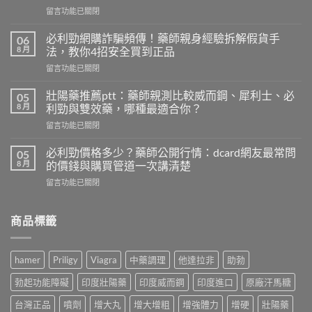
在
留言功能已關閉
〈早
洩
必利勁網購詐騙頻傳！藥師親身經驗拆解假貨手
06
自
8 月
法，教你4招安全買到正品
我
在
留言功能已關閉
檢
〈必
測
利
怎
壯陽藥推薦ptt：藥師親測比較威而鋼、犀利士、必
05
勁
麼
8 月
利勁與雙效藥，哪種最適合你？
網
做？
在
留言功能已關閉
購
藥
〈壯
詐
師
陽
騙
必利勁價格多少？藥師公開行情：dcard網友最常問
05
用
藥
頻
8 月
的價錢與購買管道一次講清楚
PEDT
推
傳！
量
在
留言功能已關閉
薦
藥
表
〈必
ptt：
師
5
利
藥
親
題
勁
商品標籤
師
身
教
價
親
經
你
格
測
驗
判
多
比
拆
hamer
Priligy
Viagra
中藥調理
他達拉非
助勃
斷，
少？
較
解
別
藥
威
假
勃起功能障礙
印度壯陽藥
印度威而鋼
印度進口
原廠汗馬糖
再
師
而
貨
自
公
鋼、
台灣正品
噴劑
增大丸
增大增粗
增強體力
增硬
壯陽藥
手
己
開