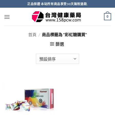
跳
正品保證 本站所有商品享受30天無效退款.
轉
至
0
內
容
首頁
/
商品標籤為 “彩虹糖購買”
篩選