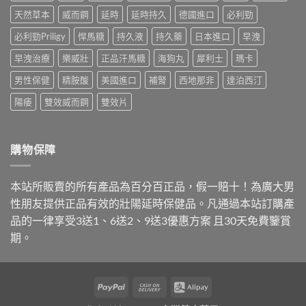
犀
法，
嚇
行
天然草本
威而鋼
延時
延時持久
德國進口
必利勁
利
教
自
情：
士、
你
己〉
dcard
必利勁Priligy
悍馬糖
持久液
持久藥
日本進口
早洩
必
4
中
網
利
招
早洩治療
樂威壯
正品汗馬糖
海狗丸
犀利士
瑪卡
友
勁
安
最
與
全
男性保健
精胺酸
美國進口
補腎
西地那非
達泊西汀
常
雙
買
問
效
到
陽痿
雙效威而鋼
雙效片
的
藥，
正
價
哪
品〉
錢
種
中
與
最
購物保障
購
適
買
合
管
你？〉
本站所販賣的所有產品為百分百正品，假一賠十！為廣大男
道
中
一
性朋友提供正品有效的壯陽延時保健品。凡通過本站訂購產
次
品的一律享受3送1、6送2、9送3優惠方案 且30天免費鑒賞
講
清
期。
楚〉
中
PayPal
Cash
Alipay
On