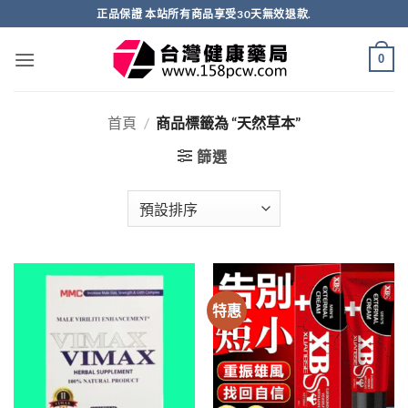
跳
正品保證 本站所有商品享受30天無效退款.
轉
至
0
內
容
首頁
/
商品標籤為 “天然草本”
篩選
特惠