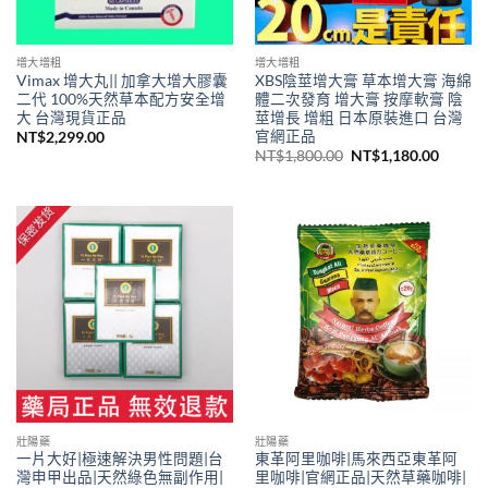
增大增粗
增大增粗
Vimax 增大丸|| 加拿大增大膠囊
XBS陰莖增大膏 草本增大膏 海綿
二代 100%天然草本配方安全增
體二次發育 增大膏 按摩軟膏 陰
大 台灣現貨正品
莖增長 增粗 日本原裝進口 台灣
官網正品
NT$
2,299.00
原
目
NT$
1,800.00
NT$
1,180.00
始
前
價
價
格：
格：
NT$1,800.00。
NT$1,
壯陽藥
壯陽藥
一片大好|極速解決男性問題|台
東革阿里咖啡|馬來西亞東革阿
灣申甲出品|天然綠色無副作用|
里咖啡|官網正品|天然草藥咖啡|