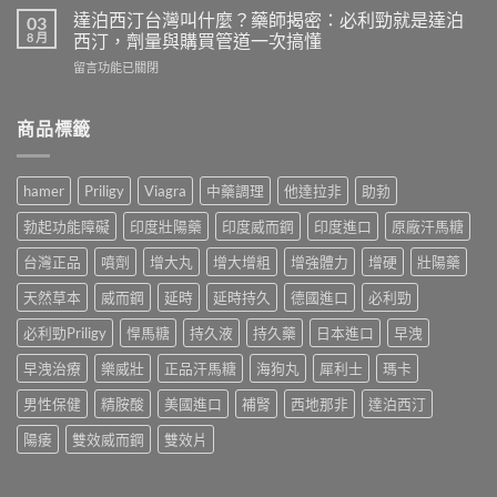
師
利
藥
達泊西汀台灣叫什麼？藥師揭密：必利勁就是達泊
03
親
勁
師
8 月
西汀，劑量與購買管道一次搞懂
身
價
親
經
在
留言功能已關閉
格
測
驗
〈達
多
比
拆
泊
少？
較
解
西
商品標籤
藥
威
假
汀
師
而
貨
台
公
鋼、
手
灣
開
犀
hamer
Priligy
Viagra
中藥調理
他達拉非
助勃
法，
叫
行
利
教
什
情：
士、
勃起功能障礙
印度壯陽藥
印度威而鋼
印度進口
原廠汗馬糖
你
麼？
dcard
必
4
藥
網
台灣正品
噴劑
增大丸
增大增粗
增強體力
增硬
壯陽藥
利
招
師
友
勁
安
揭
天然草本
威而鋼
延時
延時持久
德國進口
必利勁
最
與
全
密：
常
雙
買
必
必利勁Priligy
悍馬糖
持久液
持久藥
日本進口
早洩
問
效
到
利
的
藥，
正
早洩治療
樂威壯
正品汗馬糖
海狗丸
犀利士
瑪卡
勁
價
哪
品〉
就
錢
種
中
男性保健
精胺酸
美國進口
補腎
西地那非
達泊西汀
是
與
最
達
購
適
陽痿
雙效威而鋼
雙效片
泊
買
合
西
管
你？〉
汀，
道
中