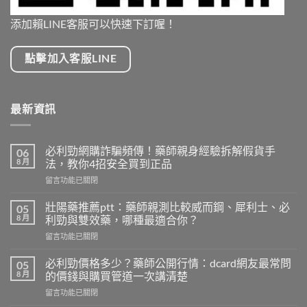
添加賴LINE客服可以快速下訂喔！
點擊加入客服LINE
最新資訊
必利勁網購詐騙頻傳！藥師親身經驗拆解假貨手
06
8 月
法，教你4招安全買到正品
在
留言功能已關閉
〈必
利
壯陽藥推薦ptt：藥師親測比較威而鋼、犀利士、必
05
勁
8 月
利勁與雙效藥，哪種最適合你？
網
在
留言功能已關閉
購
〈壯
詐
陽
騙
必利勁價格多少？藥師公開行情：dcard網友最常問
05
藥
頻
8 月
的價錢與購買管道一次講清楚
推
傳！
在
留言功能已關閉
薦
藥
〈必
ptt：