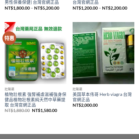
男性保養保健| 台灣官網正品
台灣官網正品
價
價
NT$
1,800.00
–
NT$
5,200.00
NT$
1,200.00
–
NT$
2,200.00
格
格
範
範
圍：
圍：
NT$1,800.00
NT$1,
到
到
NT$5,200.00
NT$2,
特惠
壯陽藥
壯陽藥
植物壯根素 強腎補虛滋補強身保
美国草本伟哥 Herb viagra 台灣
健品植物壯根素純天然中草藥提
官網正品
取 台灣官網正品
NT$
2,000.00
原
目
NT$
1,880.00
NT$
1,580.00
始
前
價
價
格：
格：
NT$1,880.00。
NT$1,580.00。