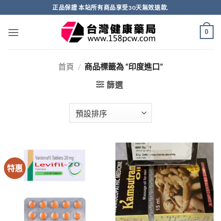
跳
正品保證 本站所有商品享受30天無效退款.
轉
至
0
內
容
首頁
/
商品標籤為 “印度進口”
篩選
特惠