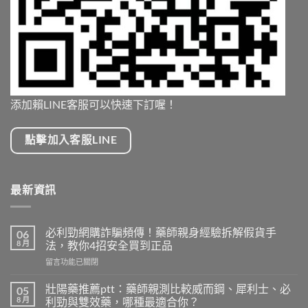
添加賴LINE客服可以快速下訂喔！
點擊加入客服LINE
最新資訊
必利勁網購詐騙頻傳！藥師親身經驗拆解假貨手
06
8 月
法，教你4招安全買到正品
在
留言功能已關閉
〈必
利
壯陽藥推薦ptt：藥師親測比較威而鋼、犀利士、必
05
勁
8 月
利勁與雙效藥，哪種最適合你？
網