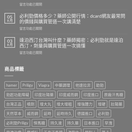
在
留言功能已關閉
購
〈壯
詐
陽
騙
必利勁價格多少？藥師公開行情：dcard網友最常問
05
藥
頻
8 月
的價錢與購買管道一次講清楚
推
傳！
在
留言功能已關閉
薦
藥
〈必
ptt：
師
利
藥
達泊西汀台灣叫什麼？藥師揭密：必利勁就是達泊
03
親
勁
師
8 月
西汀，劑量與購買管道一次搞懂
身
價
親
經
在
留言功能已關閉
格
測
驗
〈達
多
比
拆
泊
少？
較
解
西
商品標籤
藥
威
假
汀
師
而
貨
台
公
鋼、
手
灣
開
犀
hamer
Priligy
Viagra
中藥調理
他達拉非
助勃
法，
叫
行
利
教
什
情：
士、
勃起功能障礙
印度壯陽藥
印度威而鋼
印度進口
原廠汗馬糖
你
麼？
dcard
必
4
藥
網
台灣正品
噴劑
增大丸
增大增粗
增強體力
增硬
壯陽藥
利
招
師
友
勁
安
揭
天然草本
威而鋼
延時
延時持久
德國進口
必利勁
最
與
全
密：
常
雙
買
必
必利勁Priligy
悍馬糖
持久液
持久藥
日本進口
早洩
問
效
到
利
的
藥，
正