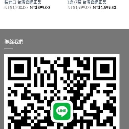
裝進口 台灣官網正品
1盒/7袋 台灣官網正品
原
目
原
目
NT$
1,200.00
NT$
899.00
NT$
1,999.00
NT$
1,599.80
始
前
始
前
價
價
價
價
格：
格：
格：
格：
NT$1,200.00。
NT$899.00。
NT$1,999.00。
NT$1,
聯絡我們