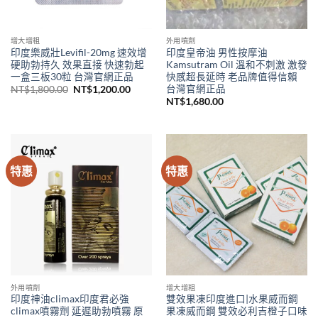
增大增粗
外用噴劑
印度樂威壯Levifil-20mg 速效增
印度皇帝油 男性按摩油
硬助勃持久 效果直接 快速勃起
Kamsutram Oil 溫和不刺激 激發
一盒三板30粒 台灣官網正品
快感超長延時 老品牌值得信賴
台灣官網正品
原
目
NT$
1,800.00
NT$
1,200.00
始
前
NT$
1,680.00
價
價
格：
格：
NT$1,800.00。
NT$1,200.00。
特惠
特惠
外用噴劑
增大增粗
印度神油climax印度君必強
雙效果凍印度進口|水果威而鋼
climax噴霧劑 延遲助勃噴霧 原
果凍威而鋼 雙效必利吉橙子口味